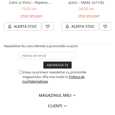
Caini si Pisici - Pepene,
pisici - XMAS 2x110G
zmeura si mure 110g
15,00 Lei
34,00 Lei
STOC EPUIZAT
STOC EPUIZAT
ALERTA STOC
ALERTA STOC
Newsletter
Nu rata ofertele si promotiile noastre
Vreau sa primesc newsletter cu promotiile
magazinului. Afla mai multe in
Politica de
Confidentialitate
MAGAZINUL MEU
CLIENTI