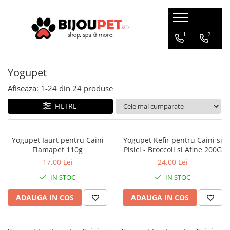
Caini
Pisici
1
2
Christmas Corner
Hrana uscata
Yogupet
Hrana Presata la Rece
Hrana umeda
Hrana Uscata
Recompense pisici
Afiseaza:
1-
24
din
24
produse
Tribal
Jucarii Pisici
FILTRE
Oaks Farm
Accesorii
Weego
Ansambluri Pisici
Yogupet Iaurt pentru Caini
Yogupet Kefir pentru Caini si
Nature's Protection
Flamapet 110g
Pisici - Broccoli si Afine 200G
Litiere si Asternut
Chicopee
17,00 Lei
24,00 Lei
Genti, Patuturi si Custi de
Monge
Transport
IN STOC
IN STOC
Taste of the Wild
Produse Igiena si Ingrijire
Devora
ADAUGA IN COS
ADAUGA IN COS
Suplimente
Marly&Dan
Acana
Diete veterinare