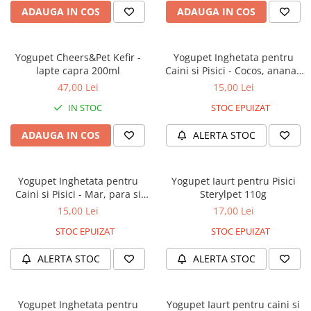
ADAUGA IN COS
ADAUGA IN COS
Yogupet Cheers&Pet Kefir -
Yogupet Inghetata pentru
lapte capra 200ml
Caini si Pisici - Cocos, ananas
si banana 110g
47,00 Lei
15,00 Lei
IN STOC
STOC EPUIZAT
ADAUGA IN COS
ALERTA STOC
Yogupet Inghetata pentru
Yogupet Iaurt pentru Pisici
Caini si Pisici - Mar, para si
Sterylpet 110g
kiwi 110g
15,00 Lei
17,00 Lei
STOC EPUIZAT
STOC EPUIZAT
ALERTA STOC
ALERTA STOC
Yogupet Inghetata pentru
Yogupet Iaurt pentru caini si