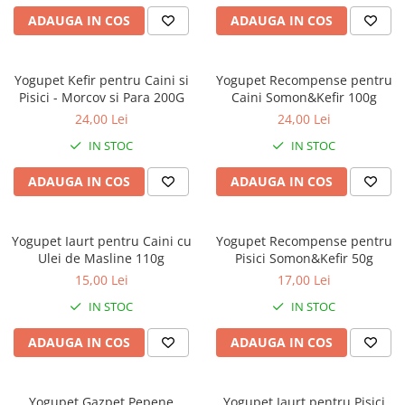
caprior
ADAUGA IN COS
ADAUGA IN COS
Lese, Zgarzi & Hamuri
Perii si Piepteni
Yogupet Kefir pentru Caini si
Yogupet Recompense pentru
Produse Igiena si Ingrijire
Pisici - Morcov si Para 200G
Caini Somon&Kefir 100g
Saltele cu efect de racire
24,00 Lei
24,00 Lei
Suplimente
IN STOC
IN STOC
ADAUGA IN COS
ADAUGA IN COS
Yogupet Iaurt pentru Caini cu
Yogupet Recompense pentru
Ulei de Masline 110g
Pisici Somon&Kefir 50g
15,00 Lei
17,00 Lei
IN STOC
IN STOC
ADAUGA IN COS
ADAUGA IN COS
Yogupet Gazpet Pepene
Yogupet Iaurt pentru Pisici