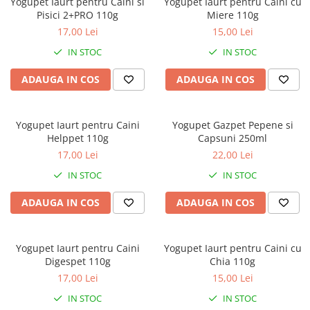
Yogupet Iaurt pentru Caini si
Yogupet Iaurt pentru Caini cu
Orijen
Pisici 2+PRO 110g
Miere 110g
Platinum
17,00 Lei
15,00 Lei
Prestige
IN STOC
IN STOC
Hrana umeda
ADAUGA IN COS
ADAUGA IN COS
Recompense caini
Jucarii
Yogupet Iaurt pentru Caini
Yogupet Gazpet Pepene si
Accesorii
Helppet 110g
Capsuni 250ml
Batoane branza Yak
17,00 Lei
22,00 Lei
Castroane si Dozatoare
IN STOC
IN STOC
Culcusuri
ADAUGA IN COS
ADAUGA IN COS
Custi si Genti de Transport
Diete veterinare
Yogupet Iaurt pentru Caini
Yogupet Iaurt pentru Caini cu
Hainute
Digespet 110g
Chia 110g
Inghetata
17,00 Lei
15,00 Lei
Lemne si coarne de cerb sau
IN STOC
IN STOC