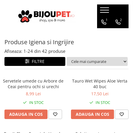
Caini
Pisici
1
2
Christmas Corner
Hrana uscata
Produse Igiena si Ingrijire
Hrana Presata la Rece
Hrana umeda
Hrana Uscata
Recompense pisici
Afiseaza:
1-
24
din
42
produse
Tribal
Jucarii Pisici
FILTRE
Oaks Farm
Accesorii
Weego
Ansambluri Pisici
Servetele umede cu Arbore de
Tauro Wet Wipes Aloe Verta
Nature's Protection
Ceai pentru ochi si urechi
40 buc
Litiere si Asternut
Chicopee
8,99 Lei
17,50 Lei
Genti, Patuturi si Custi de
Monge
Transport
IN STOC
IN STOC
Taste of the Wild
Produse Igiena si Ingrijire
Devora
ADAUGA IN COS
ADAUGA IN COS
Suplimente
Marly&Dan
Acana
Diete veterinare