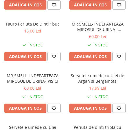
ADAUGA IN COS
ADAUGA IN COS
Tauro Periuta De Dinti 1buc
MR SMELL- INDEPARTEAZA
MIROSUL DE URINA -
15,00 Lei
CUSCA/LADA NISIP
60,00 Lei
IN STOC
IN STOC
ADAUGA IN COS
ADAUGA IN COS
MR SMELL- INDEPARTEAZA
Servetele umede cu Ulei de
MIROSUL DE URINA- PISICI
Argan si Bergamota
60,00 Lei
17,99 Lei
IN STOC
IN STOC
ADAUGA IN COS
ADAUGA IN COS
Servetele umede cu Ulei
Periuta de dinti tripla cu