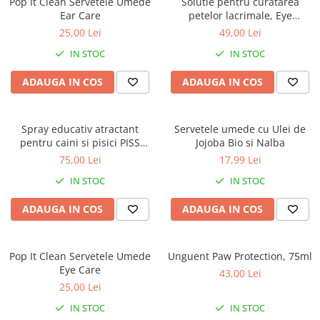
Pop It Clean Servetele Umede
Solutie pentru curatarea
Orijen
Ear Care
petelor lacrimale, Eye
Platinum
Cleanser, VetExpert, 100 ml
25,00 Lei
49,00 Lei
Prestige
IN STOC
IN STOC
Hrana umeda
ADAUGA IN COS
ADAUGA IN COS
Recompense caini
Jucarii
Spray educativ atractant
Servetele umede cu Ulei de
Accesorii
pentru caini si pisici PISS
Jojoba Bio si Nalba
Batoane branza Yak
CAN, Stangest, 250 ml
75,00 Lei
17,99 Lei
Castroane si Dozatoare
IN STOC
IN STOC
Culcusuri
ADAUGA IN COS
ADAUGA IN COS
Custi si Genti de Transport
Diete veterinare
Pop It Clean Servetele Umede
Unguent Paw Protection, 75ml
Hainute
Eye Care
43,00 Lei
Inghetata
25,00 Lei
Lemne si coarne de cerb sau
IN STOC
IN STOC