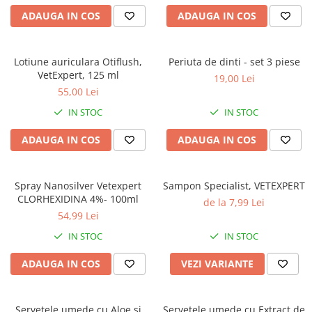
caprior
ADAUGA IN COS
ADAUGA IN COS
Lese, Zgarzi & Hamuri
Perii si Piepteni
Lotiune auriculara Otiflush,
Periuta de dinti - set 3 piese
Produse Igiena si Ingrijire
VetExpert, 125 ml
19,00 Lei
Saltele cu efect de racire
55,00 Lei
Suplimente
IN STOC
IN STOC
ADAUGA IN COS
ADAUGA IN COS
Spray Nanosilver Vetexpert
Sampon Specialist, VETEXPERT
CLORHEXIDINA 4%- 100ml
de la 7,99 Lei
54,99 Lei
IN STOC
IN STOC
ADAUGA IN COS
VEZI VARIANTE
Servetele umede cu Aloe si
Servetele umede cu Extract de