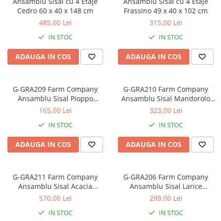
Ansamblu Sisal cu 4 Etaje
Ansamblu Sisal cu 4 Etaje
Orijen
Cedro 60 x 40 x 148 cm
Frassino 49 x 40 x 102 cm
Platinum
485,00 Lei
315,00 Lei
Prestige
IN STOC
IN STOC
Hrana umeda
ADAUGA IN COS
ADAUGA IN COS
Recompense caini
Jucarii
G-GRA209 Farm Company
G-GRA210 Farm Company
Accesorii
Ansamblu Sisal Pioppo
Ansamblu Sisal Mandorolo
Batoane branza Yak
40*40*66 CM
50*35*80 CM
165,00 Lei
323,00 Lei
Castroane si Dozatoare
IN STOC
IN STOC
Culcusuri
ADAUGA IN COS
ADAUGA IN COS
Custi si Genti de Transport
Diete veterinare
G-GRA211 Farm Company
G-GRA206 Farm Company
Hainute
Ansamblu Sisal Acacia
Ansamblu Sisal Larice
60*60*136 CM - 6 etaje
40*40*129 CM - 3 etaje
Inghetata
570,00 Lei
299,00 Lei
Lemne si coarne de cerb sau
IN STOC
IN STOC