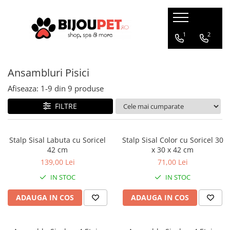
Caini
Pisici
1
2
Christmas Corner
Hrana uscata
Ansambluri Pisici
Hrana Presata la Rece
Hrana umeda
Hrana Uscata
Recompense pisici
Afiseaza:
1-
9
din
9
produse
Tribal
Jucarii Pisici
FILTRE
Oaks Farm
Accesorii
Weego
Ansambluri Pisici
Stalp Sisal Labuta cu Soricel
Stalp Sisal Color cu Soricel 30
Nature's Protection
42 cm
x 30 x 42 cm
Litiere si Asternut
Chicopee
139,00 Lei
71,00 Lei
Genti, Patuturi si Custi de
Monge
Transport
IN STOC
IN STOC
Taste of the Wild
Produse Igiena si Ingrijire
Devora
ADAUGA IN COS
ADAUGA IN COS
Suplimente
Marly&Dan
Acana
Diete veterinare