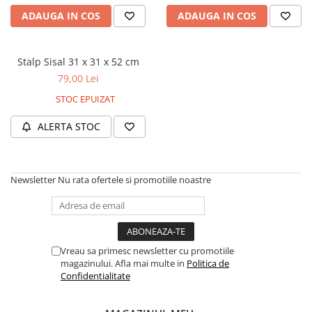
caprior
ADAUGA IN COS
ADAUGA IN COS
Lese, Zgarzi & Hamuri
Perii si Piepteni
Stalp Sisal 31 x 31 x 52 cm
Produse Igiena si Ingrijire
79,00 Lei
Saltele cu efect de racire
STOC EPUIZAT
Suplimente
ALERTA STOC
Newsletter
Nu rata ofertele si promotiile noastre
Vreau sa primesc newsletter cu promotiile
magazinului. Afla mai multe in
Politica de
Confidentialitate