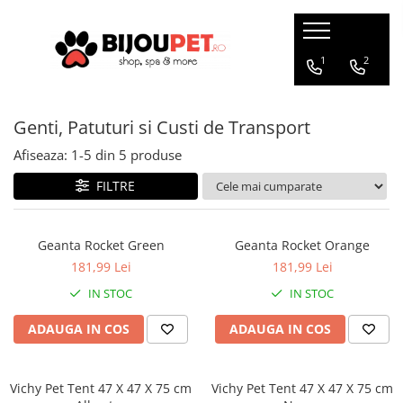
Caini
Pisici
1
2
Christmas Corner
Hrana uscata
Genti, Patuturi si Custi de Transport
Hrana Presata la Rece
Hrana umeda
Hrana Uscata
Recompense pisici
Afiseaza:
1-
5
din
5
produse
Tribal
Jucarii Pisici
FILTRE
Oaks Farm
Accesorii
Weego
Ansambluri Pisici
Geanta Rocket Green
Geanta Rocket Orange
Nature's Protection
Litiere si Asternut
181,99 Lei
181,99 Lei
Chicopee
Genti, Patuturi si Custi de
IN STOC
IN STOC
Monge
Transport
Taste of the Wild
ADAUGA IN COS
ADAUGA IN COS
Produse Igiena si Ingrijire
Devora
Suplimente
Marly&Dan
Vichy Pet Tent 47 X 47 X 75 cm
Vichy Pet Tent 47 X 47 X 75 cm
Acana
Diete veterinare