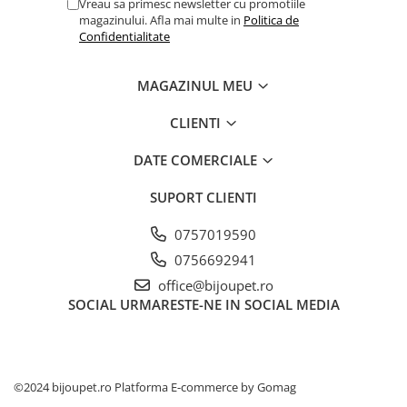
caprior
Vreau sa primesc newsletter cu promotiile
magazinului. Afla mai multe in
Politica de
Lese, Zgarzi & Hamuri
Confidentialitate
Perii si Piepteni
MAGAZINUL MEU
Produse Igiena si Ingrijire
Saltele cu efect de racire
CLIENTI
Suplimente
DATE COMERCIALE
SUPORT CLIENTI
0757019590
0756692941
office@bijoupet.ro
SOCIAL
URMARESTE-NE IN SOCIAL MEDIA
©2024 bijoupet.ro
Platforma E-commerce by Gomag