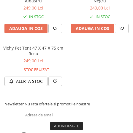
Albastru
Negru
Orijen
249,00 Lei
249,00 Lei
Platinum
IN STOC
IN STOC
Prestige
Hrana umeda
ADAUGA IN COS
ADAUGA IN COS
Recompense caini
Jucarii
Vichy Pet Tent 47 X 47 X 75 cm
Rosu
Accesorii
249,00 Lei
Batoane branza Yak
STOC EPUIZAT
Castroane si Dozatoare
ALERTA STOC
Culcusuri
Custi si Genti de Transport
Diete veterinare
Newsletter
Nu rata ofertele si promotiile noastre
Hainute
Inghetata
Lemne si coarne de cerb sau