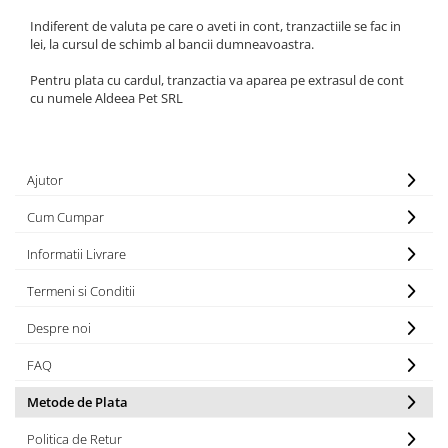
caprior
Indiferent de valuta pe care o aveti in cont, tranzactiile se fac in
Lese, Zgarzi & Hamuri
lei, la cursul de schimb al bancii dumneavoastra.
Perii si Piepteni
Pentru plata cu cardul, tranzactia va aparea pe extrasul de cont
Produse Igiena si Ingrijire
cu numele Aldeea Pet SRL
Saltele cu efect de racire
Suplimente
Ajutor
Cum Cumpar
Informatii Livrare
Termeni si Conditii
Despre noi
FAQ
Metode de Plata
Politica de Retur