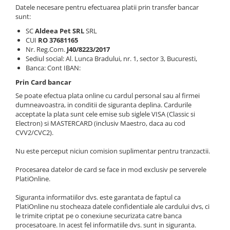
Orijen
Datele necesare pentru efectuarea platii prin transfer bancar
sunt:
Platinum
SC
Aldeea Pet SRL
SRL
Prestige
CUI
RO 37681165
Hrana umeda
Nr. Reg.Com.
J40/8223/2017
Sediul social: Al. Lunca Bradului, nr. 1, sector 3, Bucuresti,
Recompense caini
Banca: Cont IBAN:
Jucarii
Prin Card bancar
Accesorii
Se poate efectua plata online cu cardul personal sau al firmei
dumneavoastra, in conditii de siguranta deplina. Cardurile
Batoane branza Yak
acceptate la plata sunt cele emise sub siglele VISA (Classic si
Electron) si MASTERCARD (inclusiv Maestro, daca au cod
Castroane si Dozatoare
CVV2/CVC2).
Culcusuri
Nu este perceput niciun comision suplimentar pentru tranzactii.
Custi si Genti de Transport
Procesarea datelor de card se face in mod exclusiv pe serverele
Diete veterinare
PlatiOnline.
Hainute
Siguranta informatiilor dvs. este garantata de faptul ca
Inghetata
PlatiOnline nu stocheaza datele confidentiale ale cardului dvs, ci
le trimite criptat pe o conexiune securizata catre banca
Lemne si coarne de cerb sau
procesatoare. In acest fel informatiile dvs. sunt in siguranta.