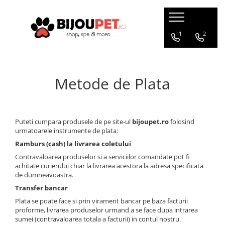
Caini
Pisici
1
2
Christmas Corner
Hrana uscata
Hrana Presata la Rece
Hrana umeda
Metode de Plata
Hrana Uscata
Recompense pisici
Tribal
Jucarii Pisici
Oaks Farm
Accesorii
Puteti cumpara produsele de pe site-ul
bijoupet.ro
folosind
Weego
urmatoarele instrumente de plata:
Ansambluri Pisici
Nature's Protection
Ramburs (cash) la livrarea coletului
Litiere si Asternut
Chicopee
Contravaloarea produselor si a serviciilor comandate pot fi
Genti, Patuturi si Custi de
Monge
achitate curierului chiar la livrarea acestora la adresa specificata
Transport
de dumneavoastra.
Taste of the Wild
Transfer bancar
Produse Igiena si Ingrijire
Devora
Plata se poate face si prin virament bancar pe baza facturii
Suplimente
Marly&Dan
proforme, livrarea produselor urmand a se face dupa intrarea
Acana
sumei (contravaloarea totala a facturii) in contul nostru.
Diete veterinare