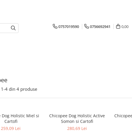
0757019590
0756692941
0,00
pee
1-
4
din
4
produse
Dog Holistic Miel si
Chicopee Dog Holistic Active
Chicopee 
Cartofi
Somon si Cartofi
259,09 Lei
280,69 Lei