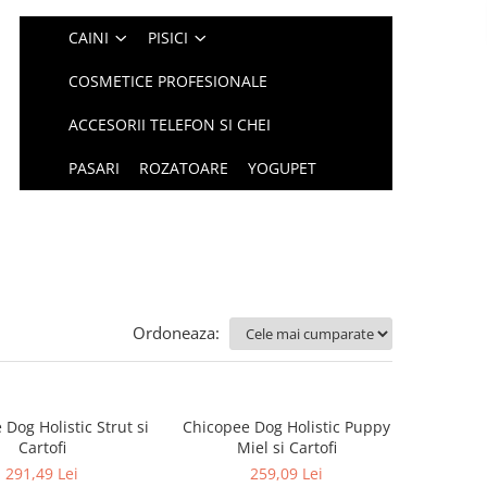
CAINI
PISICI
COSMETICE PROFESIONALE
ACCESORII TELEFON SI CHEI
PASARI
ROZATOARE
YOGUPET
Ordoneaza:
Dog Holistic Strut si
Chicopee Dog Holistic Puppy
Cartofi
Miel si Cartofi
291,49 Lei
259,09 Lei