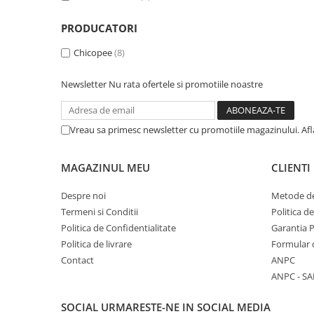
caprior
Lese, Zgarzi & Hamuri
PRODUCATORI
Perii si Piepteni
Chicopee
(8)
Produse Igiena si Ingrijire
Newsletter
Nu rata ofertele si promotiile noastre
Saltele cu efect de racire
Suplimente
Vreau sa primesc newsletter cu promotiile magazinului. Af
MAGAZINUL MEU
CLIENTI
Despre noi
Metode de
Termeni si Conditii
Politica d
Politica de Confidentialitate
Garantia 
Politica de livrare
Formular 
Contact
ANPC
ANPC - SA
SOCIAL
URMARESTE-NE IN SOCIAL MEDIA