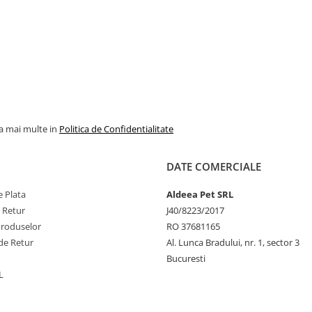
la mai multe in
Politica de Confidentialitate
DATE COMERCIALE
 Plata
Aldeea Pet SRL
e Retur
J40/8223/2017
Produselor
RO 37681165
de Retur
Al. Lunca Bradului, nr. 1, sector 3
Bucuresti
L