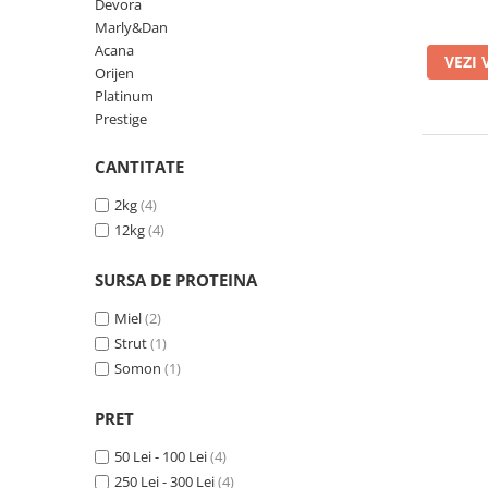
Devora
Orijen
Marly&Dan
Platinum
Acana
VEZI 
Prestige
Orijen
Platinum
Hrana umeda
Prestige
Recompense caini
Jucarii
CANTITATE
Accesorii
2kg
(4)
12kg
(4)
Batoane branza Yak
Castroane si Dozatoare
SURSA DE PROTEINA
Culcusuri
Miel
(2)
Custi si Genti de Transport
Strut
(1)
Diete veterinare
Somon
(1)
Hainute
PRET
Inghetata
50 Lei - 100 Lei
(4)
Lemne si coarne de cerb sau
250 Lei - 300 Lei
(4)