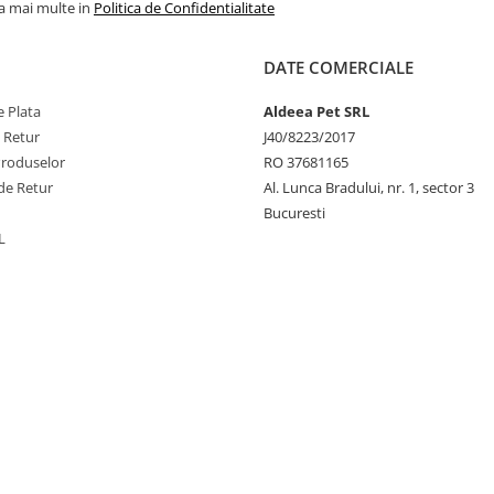
la mai multe in
Politica de Confidentialitate
Ingrediente active 
DATE COMERCIALE
beneficii:
 Plata
Aldeea Pet SRL
e Retur
J40/8223/2017
Proteine lactate și in
Produselor
RO 37681165
de Retur
Al. Lunca Bradului, nr. 1, sector 3
• Sursă excelentă
Bucuresti
energie
L
• Hidratează foarte
• Bogat în prote
• Excelentă sursă
calciu
• Ușor digerabi
Compoziție: