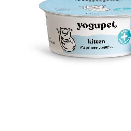
Orijen
Platinum
Prestige
Hrana umeda
Recompense caini
Jucarii
Accesorii
Batoane branza Yak
Castroane si Dozatoare
Culcusuri
Custi si Genti de Transport
Diete veterinare
Hainute
Inghetata
Lemne si coarne de cerb sau