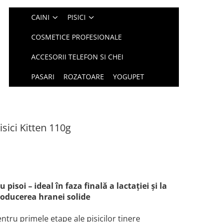
CAINI
PISICI
COSMETICE PROFESIONALE
ACCESORII TELEFON SI CHEI
PASARI
ROZATOARE
YOGUPET
sici Kitten 110g
pisoi – ideal în faza finală a lactației și la
roducerea hranei solide
ntru primele etape ale pisicilor tinere