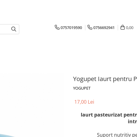
0757019590
0756692941
0,00
Yogupet Iaurt pentru Pi
YOGUPET
17,00 Lei
Iaurt pasteurizat pentru 
int
Suport nutritiv pe