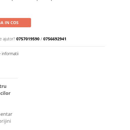
A IN COS
e ajutor?
0757019590
/
0756692941
informatii
tru
cilor
mentar
rijini