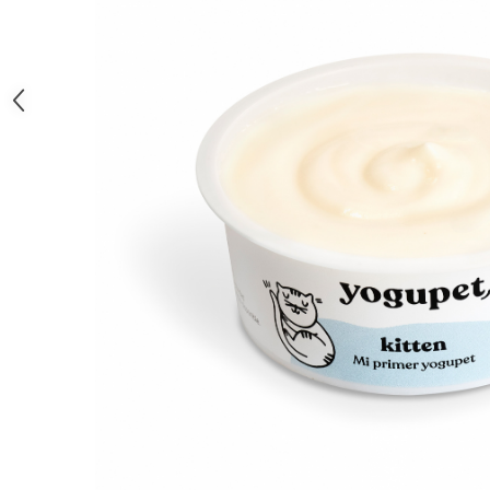
caprior
Lese, Zgarzi & Hamuri
Perii si Piepteni
Produse Igiena si Ingrijire
Saltele cu efect de racire
Suplimente