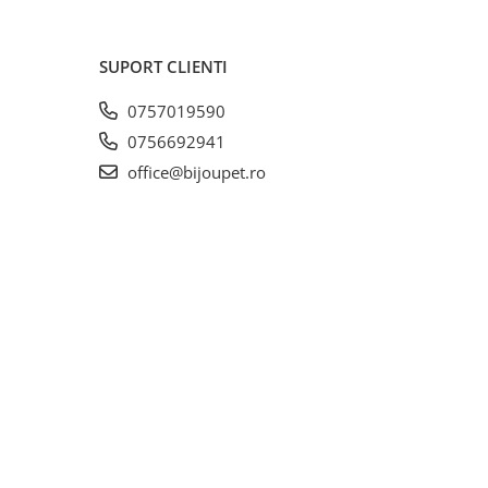
și
SUPORT CLIENTI
0757019590
ulină
0756692941
office@bijoupet.ro
 de
 bine
ine
 de
l