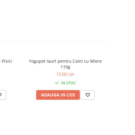
tecat
)
ă
ntară
rasele
i.
 Pisici
Yogupet Iaurt pentru Caini cu Miere
Yogupet
110g
15,00 Lei
e:
IN STOC
c
ADAUGA IN COS
AD
ra
zitul