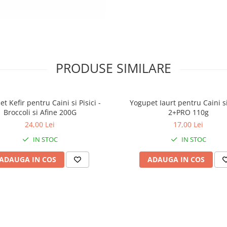
• Condiment (ames
cu hrana obișnuită
• Desert
• Recompens
• Hidratare suplime
PRODUSE SIMILARE
Potrivit pentru toate 
și vârstele de pisic
t Kefir pentru Caini si Pisici -
Yogupet Iaurt pentru Caini si
Broccoli si Afine 200G
2+PRO 110g
24,00 Lei
17,00 Lei
Beneficii principal
IN STOC
IN STOC
• Efect prebioti
ADAUGA IN COS
ADAUGA IN COS
• Stimulează flo
intestinală
• Îmbunătățește tran
intestinal