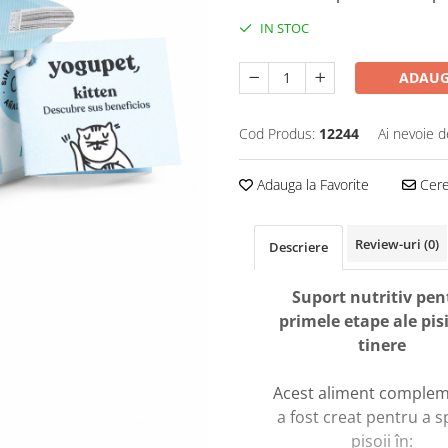
IN STOC
ADAUG
Cod Produs:
12244
Ai nevoie d
Adauga la Favorite
Cere 
Review-uri
(0)
Descriere
Suport nutritiv pen
primele etape ale pisi
tinere
Acest aliment comple
a fost creat pentru a sp
pisoii în: