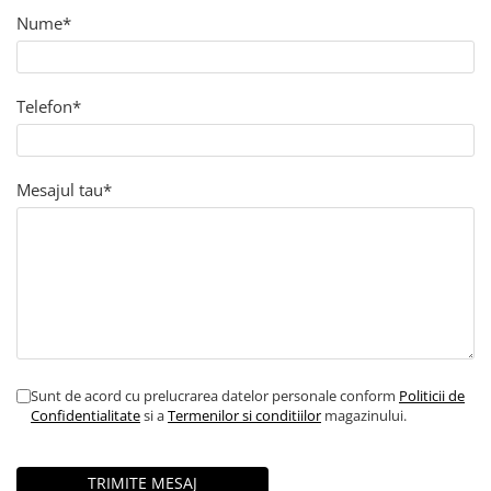
Orijen
Nume*
Platinum
Prestige
Hrana umeda
Telefon*
Recompense caini
Jucarii
Mesajul tau*
Accesorii
Batoane branza Yak
Castroane si Dozatoare
Culcusuri
Custi si Genti de Transport
Diete veterinare
Sunt de acord cu prelucrarea datelor personale conform
Politicii de
Hainute
Confidentialitate
si a
Termenilor si conditiilor
magazinului.
Inghetata
Lemne si coarne de cerb sau