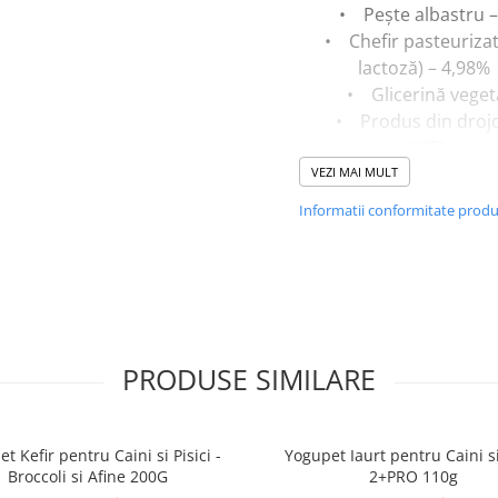
• Pește albastru –
• Chefir pasteurizat 
lactoză) – 4,98%
• Glicerină veget
• Produs din drojd
0,025%
VEZI MAI MULT
Informatii conformitate prod
Aditivi:
• Antioxidanți natur
Tocoferoli (vitamina
• Aromatizant: U
PRODUSE SIMILARE
esențial de rozmar
t Kefir pentru Caini si Pisici -
Yogupet Iaurt pentru Caini si
Broccoli si Afine 200G
2+PRO 110g
Valori nutrițional