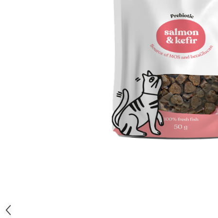
Orijen
Platinum
Prestige
Hrana umeda
Recompense caini
Jucarii
Accesorii
Batoane branza Yak
Castroane si Dozatoare
Culcusuri
Custi si Genti de Transport
Diete veterinare
Hainute
Inghetata
Lemne si coarne de cerb sau