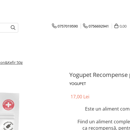
0757019590
0756692941
0,00
on&Kefir 50g
Yogupet Recompense p
YOGUPET
17,00 Lei
Este un aliment com
Fiind un aliment comple
ca recompensă, pentr