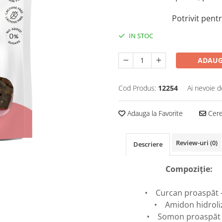
Potrivit pentr
IN STOC
ADAUG
Cod Produs:
12254
Ai nevoie d
Adauga la Favorite
Cere 
Review-uri
(0)
Descriere
Compoziție:
• Curcan proaspăt 
• Amidon hidroli
• Somon proaspăt 