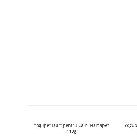
caprior
Lese, Zgarzi & Hamuri
Perii si Piepteni
Produse Igiena si Ingrijire
Saltele cu efect de racire
Suplimente
Yogupet Iaurt pentru Caini Flamapet
Yogupe
110g