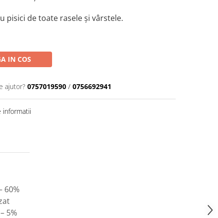
u pisici de toate rasele și vârstele.
A IN COS
e ajutor?
0757019590
/
0756692941
informatii
– 60%
zat
– 5%