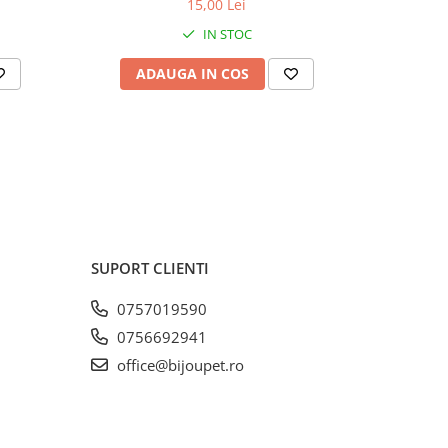
15,00 Lei
IN STOC
0%
0%
ADAUGA IN COS
AD
11,00%
%
itare:
SUPORT CLIENTI
n loc
0757019590
e,
0756692941
p și
office@bijoupet.ro
ndiții.
ermen
derea