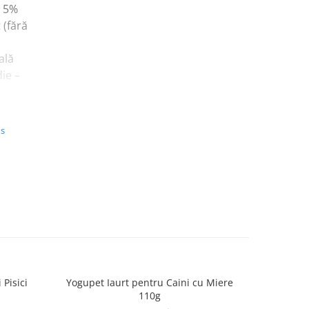
 5%
(fără
ală
ie –
us
ali:
 E)
lei
in
 Pisici
Yogupet Iaurt pentru Caini cu Miere
Yogupet Ia
110g
e: