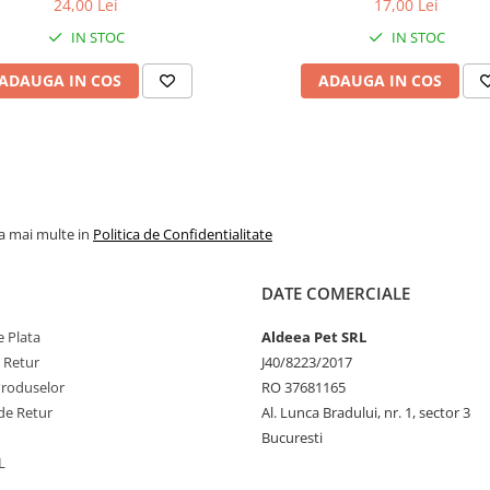
24,00 Lei
17,00 Lei
IN STOC
IN STOC
• Umiditate: 27,
• Proteine: 27,0
ADAUGA IN COS
ADAUGA IN COS
• Uleiuri și grăsimi: 
• Fibre: 1,0%
• Cenușă: 7,0
la mai multe in
Politica de Confidentialitate
Instrucțiuni de depoz
DATE COMERCIALE
• A se păstra într-u
răcoros și uscat.
 Plata
Aldeea Pet SRL
e Retur
J40/8223/2017
• După deschider
Produselor
RO 37681165
închideți ambalajul zi
de Retur
Al. Lunca Bradului, nr. 1, sector 3
păstrați-l în aceleași co
Bucuresti
• A se consuma în t
L
de 7 zile de la deschi