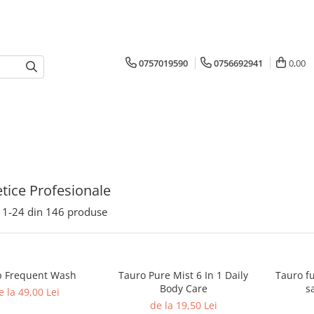
0757019590
0756692941
0,00
ice Profesionale
1-
24
din
146
produse
p Frequent Wash
Tauro Pure Mist 6 In 1 Daily
Tauro f
Body Care
e la 49,00 Lei
de la 19,50 Lei