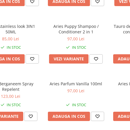
A IN COS
ADAUGA IN COS
VEZI
ainless look 3IN1
Aries Puppy Shampoo /
Tauro de
50ML
Conditioner 2 in 1
85,00 Lei
97,00 Lei
IN STOC
IN STOC
A IN COS
VEZI VARIANTE
ADAU
 Berganeem Spray
Aries Parfum Vanilla 100ml
Aries
Repelent
97,00 Lei
123,00 Lei
IN STOC
IN STOC
VARIANTE
ADAUGA IN COS
ADAU