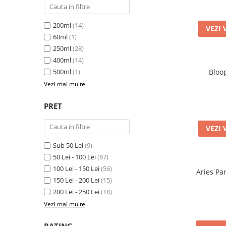
Orijen
Platinum
200ml
(14)
VEZI 
Prestige
60ml
(1)
Hrana umeda
250ml
(28)
400ml
(14)
Recompense caini
500ml
(1)
Bloo
Jucarii
Vezi mai multe
Accesorii
PRET
Batoane branza Yak
Castroane si Dozatoare
VEZI 
Culcusuri
Sub 50 Lei
(9)
Custi si Genti de Transport
50 Lei - 100 Lei
(87)
100 Lei - 150 Lei
(56)
Diete veterinare
Aries Pa
150 Lei - 200 Lei
(15)
Hainute
200 Lei - 250 Lei
(18)
Inghetata
Vezi mai multe
Lemne si coarne de cerb sau