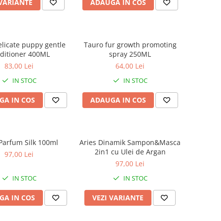
 VARIANTE
ADAUGA IN COS
licate puppy gentle
Tauro fur growth promoting
conditioner 400ML
spray 250ML
83,00 Lei
64,00 Lei
IN STOC
IN STOC
GA IN COS
ADAUGA IN COS
 Parfum Silk 100ml
Aries Dinamik Sampon&Masca
2in1 cu Ulei de Argan
97,00 Lei
97,00 Lei
IN STOC
IN STOC
GA IN COS
VEZI VARIANTE