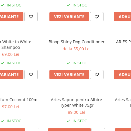
IN STOC
IN STOC
VARIANTE
VEZI VARIANTE
ADAU
p White to White
Bloop Shiny Dog Conditioner
ARIES 
Shampoo
de la 55,00 Lei
69,00 Lei
IN STOC
IN STOC
VARIANTE
VEZI VARIANTE
ADAU
rfum Coconut 100ml
Aries Sapun pentru Albire
Aries S
Hyper White 75gr
97,00 Lei
89,00 Lei
IN STOC
IN STOC