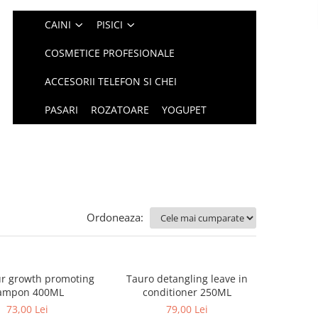
CAINI
PISICI
COSMETICE PROFESIONALE
ACCESORII TELEFON SI CHEI
PASARI
ROZATOARE
YOGUPET
Ordoneaza:
ur growth promoting
Tauro detangling leave in
sampon 400ML
conditioner 250ML
73,00 Lei
79,00 Lei