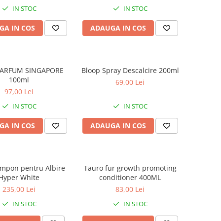
IN STOC
IN STOC
GA IN COS
ADAUGA IN COS
PARFUM SINGAPORE
Bloop Spray Descalcire 200ml
100ml
69,00 Lei
97,00 Lei
IN STOC
IN STOC
GA IN COS
ADAUGA IN COS
ampon pentru Albire
Tauro fur growth promoting
Hyper White
conditioner 400ML
235,00 Lei
83,00 Lei
IN STOC
IN STOC