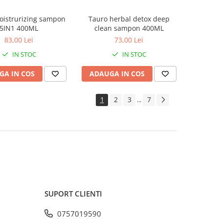
oistrurizing sampon
Tauro herbal detox deep
5IN1 400ML
clean sampon 400ML
83,00 Lei
73,00 Lei
IN STOC
IN STOC
GA IN COS
ADAUGA IN COS
1
2
3
7
...
SUPORT CLIENTI
0757019590