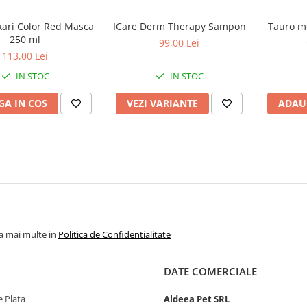
kari Color Red Masca
ICare Derm Therapy Sampon
Tauro m
250 ml
99,00 Lei
113,00 Lei
IN STOC
IN STOC
A IN COS
VEZI VARIANTE
ADAU
la mai multe in
Politica de Confidentialitate
DATE COMERCIALE
 Plata
Aldeea Pet SRL