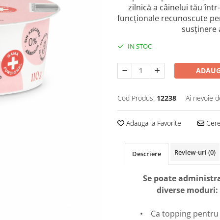
zilnică a câinelui tău în
funcționale recunoscute pen
susținere a
IN STOC
ADAUG
Cod Produs:
12238
Ai nevoie d
Adauga la Favorite
Cere 
Review-uri
(0)
Descriere
Se poate administra
diverse moduri:
• Ca topping pentru