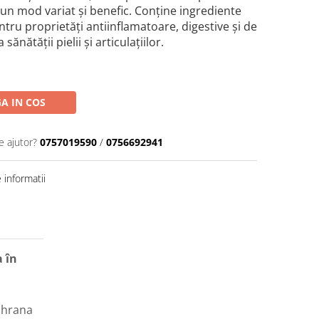
tr-un mod variat și benefic. Conține ingrediente
tru proprietăți antiinflamatoare, digestive și de
 sănătății pielii și articulațiilor.
A IN COS
e ajutor?
0757019590
/
0756692941
informatii
 în
 hrana