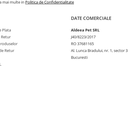
pielii și blănii
la mai multe in
Politica de Confidentialitate
• Contribuie la cont
greutății
DATE COMERCIALE
 Plata
Aldeea Pet SRL
e Retur
J40/8223/2017
Ingrediente:
Produselor
RO 37681165
de Retur
Al. Lunca Bradului, nr. 1, sector 3
Bucuresti
- Lapte fără lactoză
L
smântână, miere 1
naturală
- turmeric, inulină de c
colagen
- Lapte delactoza
- Miere naturală din S
Valori nutriționale (p