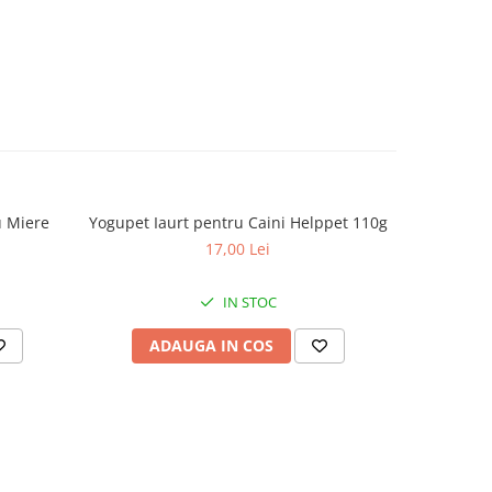
ea în
area
 sânge
osoasă
ular
rasele
u Miere
Yogupet Iaurt pentru Caini Helppet 110g
Yogupet K
i.
17,00 Lei
IN STOC
:
ADAUGA IN COS
AD
tural
tea
ectul