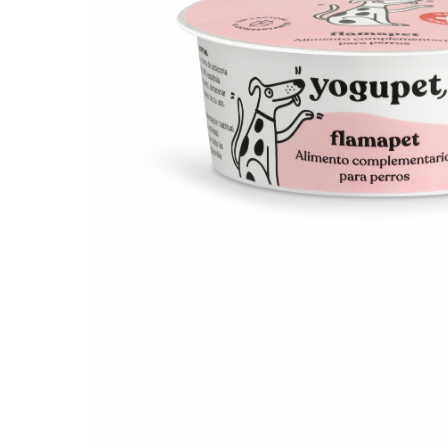
Orijen
Platinum
Prestige
Hrana umeda
Recompense caini
Jucarii
Accesorii
Batoane branza Yak
Castroane si Dozatoare
Culcusuri
Custi si Genti de Transport
Diete veterinare
Hainute
Inghetata
Lemne si coarne de cerb sau