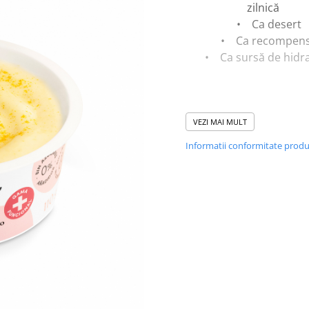
zilnică
• Ca desert
• Ca recompen
• Ca sursă de hidra
Beneficii oferite 
VEZI MAI MULT
ingredientele funcțio
Informatii conformitate prod
Miere, colagen, turmer
inulină de cicoare
• Favorizează dige
• Susțin sănătatea p
• Au efect antiinfla
• Previn constipa
• Reglează tensiu
arterială