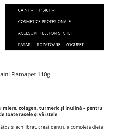
CAINI
PISICI
COSMETICE PROFESIONALE
ACCESORII TELEFON SI CHEI
PASARI
ROZATOARE
YOGUPET
Caini Flamapet 110g
miere, colagen, turmeric și inulină – pentru
de toate rasele și vârstele
tos și echilibrat, creat pentru a completa dieta