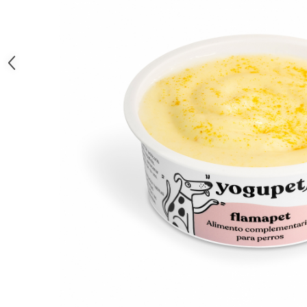
caprior
Lese, Zgarzi & Hamuri
Perii si Piepteni
Produse Igiena si Ingrijire
Saltele cu efect de racire
Suplimente