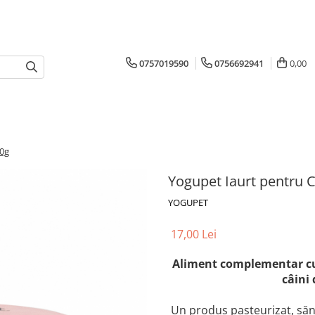
0757019590
0756692941
0,00
10g
Yogupet Iaurt pentru 
YOGUPET
17,00 Lei
Aliment complementar cu 
câini 
Un produs pasteurizat, sănă