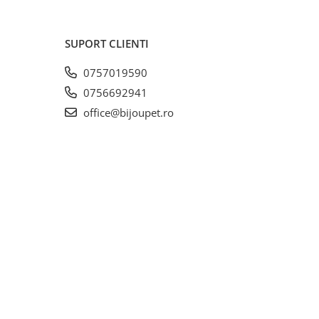
rolul
SUPORT CLIENTI
0757019590
0756692941
office@bijoupet.ro
,
00%
icoare,
t
pania
er 110