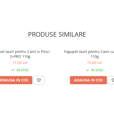
• Pot ajuta la scăder
greutate
• Ajută la echilibr
nivelului de zahăr din
• Previn pierderea 
PRODUSE SIMILARE
și disconfortul artic
Potrivit pentru toate 
et Iaurt pentru Caini si Pisici
Yogupet Iaurt pentru Caini c
și vârstele de câin
2+PRO 110g
110g
17,00 Lei
15,00 Lei
IN STOC
IN STOC
Proprietăți cheie
ADAUGA IN COS
ADAUGA IN COS
• Efect prebiotic na
• Susține sănăta
articulațiilor
• Îmbunătățește asp