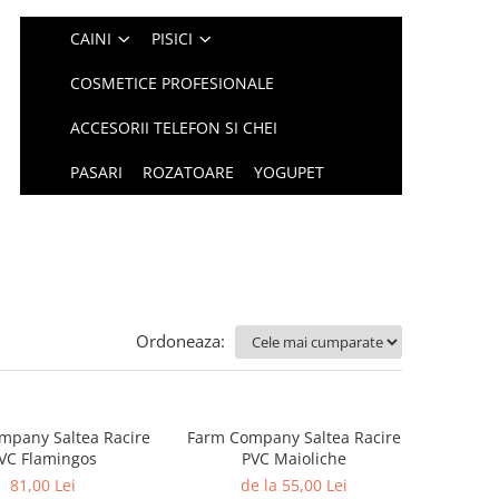
CAINI
PISICI
COSMETICE PROFESIONALE
ACCESORII TELEFON SI CHEI
PASARI
ROZATOARE
YOGUPET
Ordoneaza:
mpany Saltea Racire
Farm Company Saltea Racire
VC Flamingos
PVC Maioliche
81,00 Lei
de la 55,00 Lei