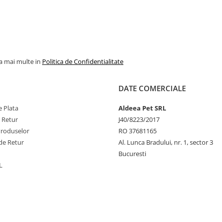
la mai multe in
Politica de Confidentialitate
DATE COMERCIALE
 Plata
Aldeea Pet SRL
e Retur
J40/8223/2017
Produselor
RO 37681165
de Retur
Al. Lunca Bradului, nr. 1, sector 3
Bucuresti
L