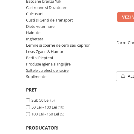
Batoane branza Yak
Orijen
Castroane si Dozatoare
Platinum
Culcusuri
VEZI 
Prestige
Custi si Genti de Transport
Diete veterinare
Hrana umeda
Hainute
Recompense caini
Inghetata
Farm Com
Lemne si coarne de cerb sau caprior
Jucarii
Lese, Zgarzi & Hamuri
Accesorii
Perii si Piepteni
Batoane branza Yak
Produse Igiena si Ingrijire
Saltele cu efect de racire
Castroane si Dozatoare
AL
Suplimente
Culcusuri
PRET
Custi si Genti de Transport
Sub 50 Lei
(5)
Diete veterinare
50 Lei - 100 Lei
(10)
Hainute
100 Lei - 150 Lei
(5)
Inghetata
PRODUCATORI
Lemne si coarne de cerb sau