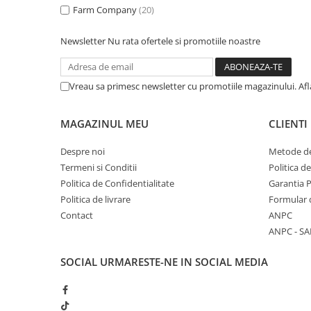
caprior
Farm Company
(20)
Lese, Zgarzi & Hamuri
Newsletter
Nu rata ofertele si promotiile noastre
Perii si Piepteni
Produse Igiena si Ingrijire
Vreau sa primesc newsletter cu promotiile magazinului. Af
Saltele cu efect de racire
Suplimente
MAGAZINUL MEU
CLIENTI
Despre noi
Metode de
Termeni si Conditii
Politica d
Politica de Confidentialitate
Garantia 
Politica de livrare
Formular 
Contact
ANPC
ANPC - SA
SOCIAL
URMARESTE-NE IN SOCIAL MEDIA