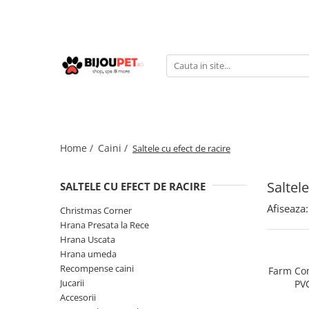
Caini
Pisici
Christmas Corner
Hrana uscata
Hrana Presata la Rece
Hrana umeda
Hrana Uscata
Recompense pisici
Tribal
Jucarii Pisici
Home /
Caini /
Saltele cu efect de racire
Oaks Farm
Accesorii
Weego
Ansambluri Pisici
Saltele
SALTELE CU EFECT DE RACIRE
Nature's Protection
Litiere si Asternut
Afiseaza:
Chicopee
Christmas Corner
Genti, Patuturi si Custi de
Hrana Presata la Rece
Monge
Transport
Hrana Uscata
Taste of the Wild
Hrana umeda
Produse Igiena si Ingrijire
Devora
Recompense caini
Farm Com
Suplimente
Marly&Dan
Jucarii
PV
Accesorii
Acana
Diete veterinare