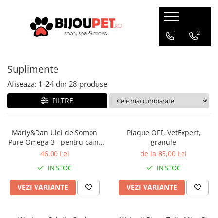
Caini
Pisici
1
2
Christmas Corner
Hrana uscata
Suplimente
Hrana Presata la Rece
Hrana umeda
Hrana Uscata
Recompense pisici
Afiseaza:
1-
24
din
28
produse
Tribal
Jucarii Pisici
FILTRE
Oaks Farm
Accesorii
Weego
Ansambluri Pisici
Marly&Dan Ulei de Somon
Plaque OFF, VetExpert,
Nature's Protection
Pure Omega 3 - pentru caini
granule
Litiere si Asternut
Chicopee
si pisici
46,00 Lei
de la 85,00 Lei
Genti, Patuturi si Custi de
Monge
Transport
IN STOC
IN STOC
Taste of the Wild
Produse Igiena si Ingrijire
Devora
VEZI VARIANTE
VEZI VARIANTE
Suplimente
Marly&Dan
Acana
Diete veterinare