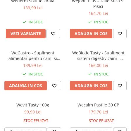
Wederm Solutie Orala
WeJonit Plus - Talie Mica Si
Orijen
Pisici
139,99 Lei
Platinum
164,70 Lei
Prestige
IN STOC
IN STOC
Hrana umeda
VEZI VARIANTE
ADAUGA IN COS
Recompense caini
Jucarii
WeGastro - Supliment
WeBiotic Tasty - Supliment
Accesorii
alimentar pentru caini si
sistem digestiv caini -
Batoane branza Yak
pisici - 60 ml
Comprimate masticabile
139,99 Lei
166,00 Lei
30buc
Castroane si Dozatoare
IN STOC
IN STOC
Culcusuri
ADAUGA IN COS
ADAUGA IN COS
Custi si Genti de Transport
Diete veterinare
Wevit Tasty 100g
Wecalm Pastile 30 CP
Hainute
99,99 Lei
179,70 Lei
Inghetata
STOC EPUIZAT
STOC EPUIZAT
Lemne si coarne de cerb sau