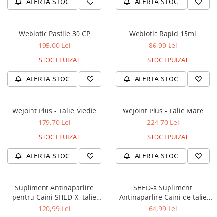
caprior
ALERTA STOC
ALERTA STOC
Lese, Zgarzi & Hamuri
Perii si Piepteni
Webiotic Pastile 30 CP
Webiotic Rapid 15ml
195,00 Lei
86,99 Lei
Produse Igiena si Ingrijire
STOC EPUIZAT
STOC EPUIZAT
Saltele cu efect de racire
Suplimente
ALERTA STOC
ALERTA STOC
WeJoint Plus - Talie Medie
WeJoint Plus - Talie Mare
179,70 Lei
224,70 Lei
STOC EPUIZAT
STOC EPUIZAT
ALERTA STOC
ALERTA STOC
Supliment Antinaparlire
SHED-X Supliment
pentru Caini SHED-X, talie
Antinaparlire Caini de talie
medie, 473 ml
mica 237ml
120,99 Lei
64,99 Lei