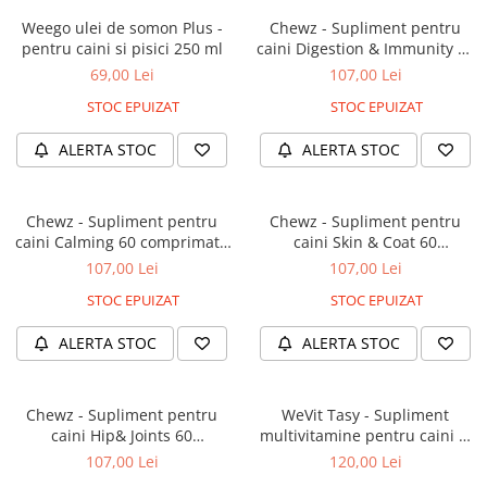
Weego ulei de somon Plus -
Chewz - Supliment pentru
pentru caini si pisici 250 ml
caini Digestion & Immunity 60
comprimate masticabile
69,00 Lei
107,00 Lei
STOC EPUIZAT
STOC EPUIZAT
ALERTA STOC
ALERTA STOC
Chewz - Supliment pentru
Chewz - Supliment pentru
caini Calming 60 comprimate
caini Skin & Coat 60
masticabile
comprimate masticabile
107,00 Lei
107,00 Lei
STOC EPUIZAT
STOC EPUIZAT
ALERTA STOC
ALERTA STOC
Chewz - Supliment pentru
WeVit Tasy - Supliment
caini Hip& Joints 60
multivitamine pentru caini si
comprimate masticabile
pisici - Comprimate
107,00 Lei
120,00 Lei
masticabile 30buc