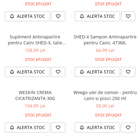
STOC EPUIZAT
STOC EPUIZAT
ALERTA STOC
ALERTA STOC
Supliment Antinaparlire
SHED-X Sampon Antinaparlire
pentru Caini SHED-X, talie
pentru Caini, 473ML
mare, 946 ML
158,99 Lei
64,99 Lei
STOC EPUIZAT
STOC EPUIZAT
ALERTA STOC
ALERTA STOC
WESKIN CREMA
Weego ulei de somon - pentru
CICATRIZANTA 30G
caini si pisici 250 ml
104,99 Lei
59,00 Lei
STOC EPUIZAT
STOC EPUIZAT
ALERTA STOC
ALERTA STOC