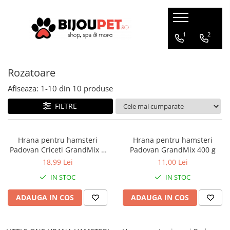
Caini
Pisici
1
2
Christmas Corner
Hrana uscata
Rozatoare
Hrana Presata la Rece
Hrana umeda
Hrana Uscata
Recompense pisici
Afiseaza:
1-
10
din
10
produse
Tribal
Jucarii Pisici
FILTRE
Oaks Farm
Accesorii
Weego
Ansambluri Pisici
Hrana pentru hamsteri
Hrana pentru hamsteri
Nature's Protection
Padovan Criceti GrandMix 1
Padovan GrandMix 400 g
Litiere si Asternut
Chicopee
kg
18,99 Lei
11,00 Lei
Genti, Patuturi si Custi de
Monge
Transport
IN STOC
IN STOC
Taste of the Wild
Produse Igiena si Ingrijire
Devora
ADAUGA IN COS
ADAUGA IN COS
Suplimente
Marly&Dan
Acana
Diete veterinare