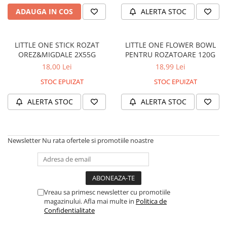
caprior
ADAUGA IN COS
ALERTA STOC
Lese, Zgarzi & Hamuri
Perii si Piepteni
LITTLE ONE STICK ROZAT
LITTLE ONE FLOWER BOWL
Produse Igiena si Ingrijire
OREZ&MIGDALE 2X55G
PENTRU ROZATOARE 120G
Saltele cu efect de racire
18,00 Lei
18,99 Lei
Suplimente
STOC EPUIZAT
STOC EPUIZAT
ALERTA STOC
ALERTA STOC
Newsletter
Nu rata ofertele si promotiile noastre
Vreau sa primesc newsletter cu promotiile
magazinului. Afla mai multe in
Politica de
Confidentialitate