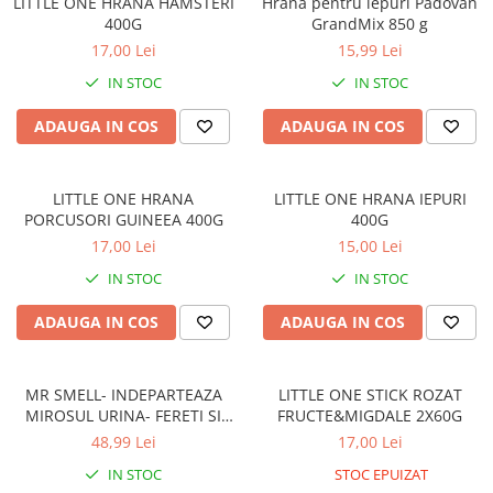
LITTLE ONE HRANA HAMSTERI
Hrana pentru iepuri Padovan
Orijen
400G
GrandMix 850 g
Platinum
17,00 Lei
15,99 Lei
Prestige
IN STOC
IN STOC
Hrana umeda
ADAUGA IN COS
ADAUGA IN COS
Recompense caini
Jucarii
LITTLE ONE HRANA
LITTLE ONE HRANA IEPURI
Accesorii
PORCUSORI GUINEEA 400G
400G
Batoane branza Yak
17,00 Lei
15,00 Lei
Castroane si Dozatoare
IN STOC
IN STOC
Culcusuri
ADAUGA IN COS
ADAUGA IN COS
Custi si Genti de Transport
Diete veterinare
MR SMELL- INDEPARTEAZA
LITTLE ONE STICK ROZAT
Hainute
MIROSUL URINA- FERETI SI
FRUCTE&MIGDALE 2X60G
ROZATOARE
Inghetata
48,99 Lei
17,00 Lei
Lemne si coarne de cerb sau
IN STOC
STOC EPUIZAT