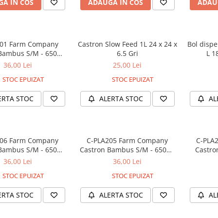
A IN COS
ADAUGA IN COS
ADAU
201 Farm Company
Castron Slow Feed 1L 24 x 24 x
Bol dispe
Bambus S/M - 650ml
6.5 Gri
L 1
Taupe
36,00 Lei
25,00 Lei
STOC EPUIZAT
STOC EPUIZAT
ERTA STOC
ALERTA STOC
AL
206 Farm Company
C-PLA205 Farm Company
C-PLA
Bambus S/M - 650ml
Castron Bambus S/M - 650ml
Castron
Beige
Sage Green
Ve
36,00 Lei
36,00 Lei
STOC EPUIZAT
STOC EPUIZAT
ERTA STOC
ALERTA STOC
AL