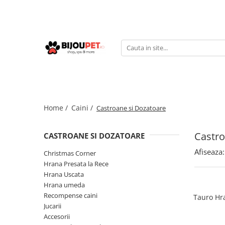
Caini
Pisici
Christmas Corner
Hrana uscata
Hrana Presata la Rece
Hrana umeda
Hrana Uscata
Recompense pisici
Tribal
Jucarii Pisici
Home /
Caini /
Castroane si Dozatoare
Oaks Farm
Accesorii
Weego
Ansambluri Pisici
Castro
CASTROANE SI DOZATOARE
Nature's Protection
Litiere si Asternut
Afiseaza:
Chicopee
Christmas Corner
Genti, Patuturi si Custi de
Hrana Presata la Rece
Monge
Transport
Hrana Uscata
Taste of the Wild
Hrana umeda
Produse Igiena si Ingrijire
Devora
Recompense caini
Tauro Hra
Suplimente
Marly&Dan
Jucarii
Accesorii
Acana
Diete veterinare