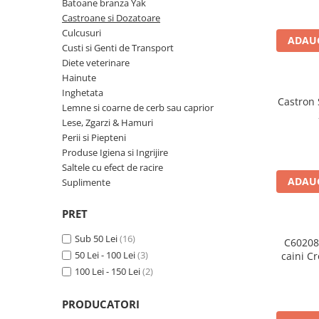
Batoane branza Yak
Orijen
Castroane si Dozatoare
Platinum
Culcusuri
ADAUG
Prestige
Custi si Genti de Transport
Diete veterinare
Hrana umeda
Hainute
Recompense caini
Inghetata
Castron 
Lemne si coarne de cerb sau caprior
Jucarii
Lese, Zgarzi & Hamuri
Accesorii
Perii si Piepteni
Batoane branza Yak
Produse Igiena si Ingrijire
Saltele cu efect de racire
Castroane si Dozatoare
ADAUG
Suplimente
Culcusuri
PRET
Custi si Genti de Transport
Sub 50 Lei
(16)
Diete veterinare
C60208
50 Lei - 100 Lei
(3)
caini Cr
Hainute
ant
100 Lei - 150 Lei
(2)
Inghetata
PRODUCATORI
Lemne si coarne de cerb sau