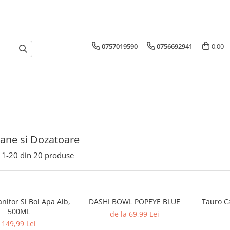
0757019590
0756692941
0,00
ane si Dozatoare
1-
20
din
20
produse
nitor Si Bol Apa Alb,
DASHI BOWL POPEYE BLUE
Tauro C
500ML
de la 69,99 Lei
149,99 Lei