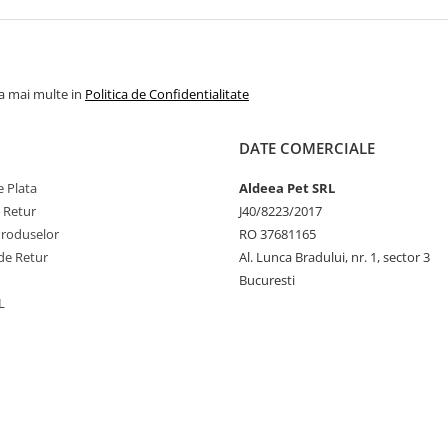
la mai multe in
Politica de Confidentialitate
DATE COMERCIALE
 Plata
Aldeea Pet SRL
e Retur
J40/8223/2017
Produselor
RO 37681165
de Retur
Al. Lunca Bradului, nr. 1, sector 3
Bucuresti
L