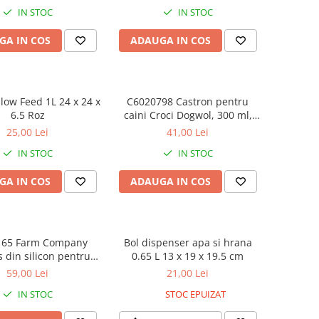
IN STOC
IN STOC
GA IN COS
ADAUGA IN COS
low Feed 1L 24 x 24 x
C6020798 Castron pentru
6.5 Roz
caini Croci Dogwol, 300 ml,
antiderapant, orange
25,00 Lei
41,00 Lei
IN STOC
IN STOC
GA IN COS
ADAUGA IN COS
165 Farm Company
Bol dispenser apa si hrana
 din silicon pentru
0.65 L 13 x 19 x 19.5 cm
troane 42-30 cm
59,00 Lei
21,00 Lei
IN STOC
STOC EPUIZAT