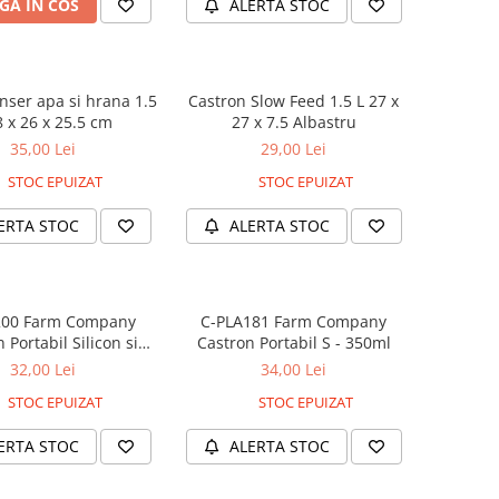
GA IN COS
ALERTA STOC
nser apa si hrana 1.5
Castron Slow Feed 1.5 L 27 x
8 x 26 x 25.5 cm
27 x 7.5 Albastru
35,00 Lei
29,00 Lei
STOC EPUIZAT
STOC EPUIZAT
ERTA STOC
ALERTA STOC
200 Farm Company
C-PLA181 Farm Company
 Portabil Silicon si
Castron Portabil S - 350ml
ntuza - 510ml
32,00 Lei
34,00 Lei
STOC EPUIZAT
STOC EPUIZAT
ERTA STOC
ALERTA STOC