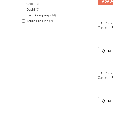
caprior
ADAUG
Croci
(3)
Lese, Zgarzi & Hamuri
Dashi
(2)
Farm Company
(14)
Perii si Piepteni
Tauro Pro Line
(2)
C-PLA
Produse Igiena si Ingrijire
Castron 
Saltele cu efect de racire
Suplimente
AL
C-PLA
Castron 
AL