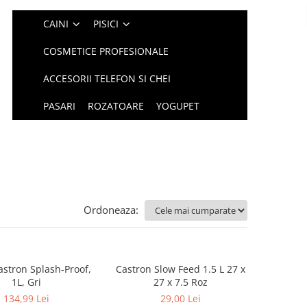
CAINI
PISICI
COSMETICE PROFESIONALE
ACCESORII TELEFON SI CHEI
PASARI
ROZATOARE
YOGUPET
Ordoneaza:
astron Splash-Proof,
Castron Slow Feed 1.5 L 27 x
1L, Gri
27 x 7.5 Roz
134,99 Lei
29,00 Lei