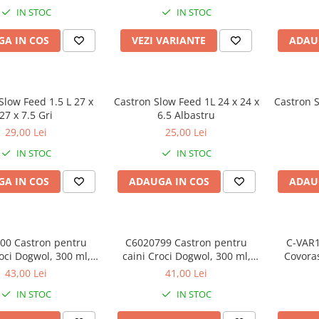
IN STOC
IN STOC
A IN COS
VEZI VARIANTE
ADAU
Slow Feed 1.5 L 27 x
Castron Slow Feed 1L 24 x 24 x
Castron S
27 x 7.5 Gri
6.5 Albastru
29,00 Lei
25,00 Lei
IN STOC
IN STOC
A IN COS
ADAUGA IN COS
ADAU
00 Castron pentru
C6020799 Castron pentru
C-VAR
oci Dogwol, 300 ml,
caini Croci Dogwol, 300 ml,
Covoras
iderapant, roz
antiderapant, albastru
cas
43,00 Lei
41,00 Lei
IN STOC
IN STOC