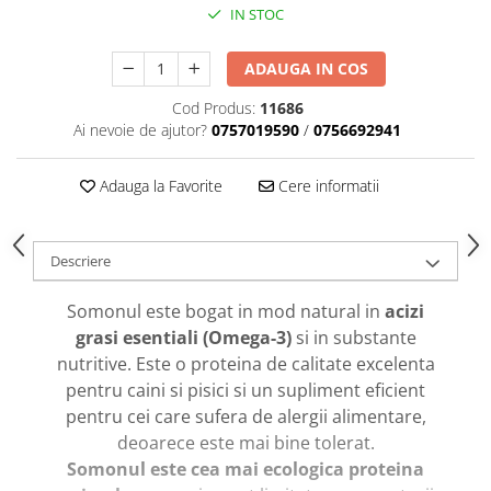
caprior
IN STOC
Lese, Zgarzi & Hamuri
ADAUGA IN COS
Perii si Piepteni
Produse Igiena si Ingrijire
Cod Produs:
11686
Ai nevoie de ajutor?
0757019590
/
0756692941
Saltele cu efect de racire
Suplimente
Adauga la Favorite
Cere informatii
Descriere
Somonul este bogat in mod natural in
acizi
grasi esentiali (Omega-3)
si in substante
nutritive. Este o proteina de calitate excelenta
pentru caini si pisici si un supliment eficient
pentru cei care sufera de alergii alimentare,
deoarece este mai bine tolerat.
Somonul este cea mai ecologica proteina