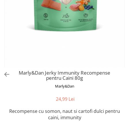
Orijen
Platinum
Prestige
Hrana umeda
Recompense caini
Jucarii
Accesorii
Batoane branza Yak
Castroane si Dozatoare
Marly&Dan Jerky Immunity Recompense
pentru Caini 80g
Culcusuri
Marly&Dan
Custi si Genti de Transport
Diete veterinare
24,99 Lei
Hainute
Recompense cu somon, naut si cartofi dulci pentru
Inghetata
caini, immunity
Lemne si coarne de cerb sau