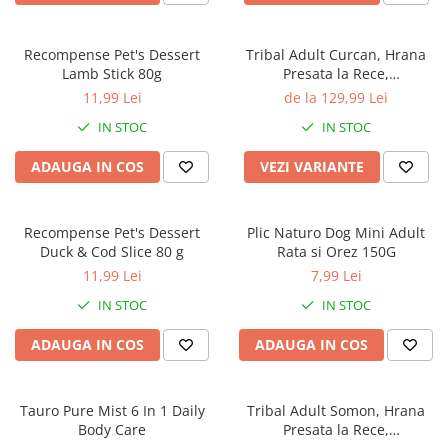
Recompense Pet's Dessert
Tribal Adult Curcan, Hrana
Lamb Stick 80g
Presata la Rece,
Hipoalergenica
11,99 Lei
de la 129,99 Lei
IN STOC
IN STOC
ADAUGA IN COS
VEZI VARIANTE
Recompense Pet's Dessert
Plic Naturo Dog Mini Adult
Duck & Cod Slice 80 g
Rata si Orez 150G
11,99 Lei
7,99 Lei
IN STOC
IN STOC
ADAUGA IN COS
ADAUGA IN COS
Tauro Pure Mist 6 In 1 Daily
Tribal Adult Somon, Hrana
Body Care
Presata la Rece,