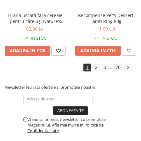
Hrană uscată fără cereale
Recompense Pet's Dessert
pentru cățeluși Nature's
Lamb Ring 80g
Protection Superior Care Red
62,00 Lei
11,99 Lei
Coat Grain Free Salmon Junior
IN STOC
IN STOC
Small & Mini Breeds, Somon,
1.5kg
ADAUGA IN COS
ADAUGA IN COS
1
2
3
70
...
Newsletter
Nu rata ofertele si promotiile noastre
Vreau sa primesc newsletter cu promotiile
magazinului. Afla mai multe in
Politica de
Confidentialitate