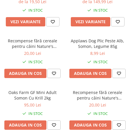
Hipoalergenica
de la 19,50 Lei
de la 149,99 Lei
IN STOC
IN STOC
VEZI VARIANTE
VEZI VARIANTE
Recompense fără cereale
Applaws Dog Plic Peste Alb,
pentru câini Nature's
Somon, Legume 85g
Protection Superior Care
20,00 Lei
8,99 Lei
Hypoallergenic & Digestive
IN STOC
IN STOC
Care cu Somon, 110g
ADAUGA IN COS
ADAUGA IN COS
Oaks Farm GF Mini Adult
Recompense fără cereale
Somon Cu Krill 2kg
pentru câini Nature's
Protection Superior Care Hips
95,00 Lei
20,00 Lei
& Joints cu Pește Alb, 110g
IN STOC
IN STOC
ADAUGA IN COS
ADAUGA IN COS