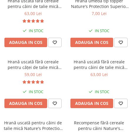
Hrană uscată fără cereale
Hrană umedă tip topper
Orijen
pentru câini de talie mică
Nature's Protection Superior
Platinum
Nature's Protection Superior
Care cu Ton pentru câini
63,00 Lei
7,00 Lei
Care White Dogs Adult Small
adulți cu blană albă, pentru
Prestige
Breeds, Pește Alb, pentru
eliminarea petelor din jurul
Hrana umeda
eliminarea petelor din jurul
ochilor, 70g
IN STOC
IN STOC
ochilor, 1.5kg
Recompense caini
ADAUGA IN COS
ADAUGA IN COS
Jucarii
Accesorii
Hrană uscată fără cereale
Hrană uscată fără cereale
Batoane branza Yak
pentru căței de talie mică
pentru câini de talie mică
Castroane si Dozatoare
Nature's Protection Superior
Nature's Protection Superior
59,00 Lei
63,00 Lei
Care White Dogs Junior Small
Care White Dogs Adult Small
Culcusuri
& Mini Breeds, Pește Alb,
Breeds, Somon, pentru
pentru eliminarea petelor din
eliminarea petelor din jurul
Custi si Genti de Transport
IN STOC
IN STOC
jurul ochilor, 1.5kg
ochilor, 1.5kg
Diete veterinare
ADAUGA IN COS
ADAUGA IN COS
Hainute
Inghetata
Hrană uscată pentru câini de
Recompense fără cereale
Lemne si coarne de cerb sau
talie mică Nature's Protection
pentru câini Nature's