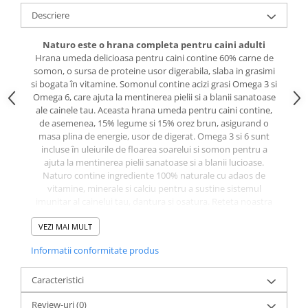
caprior
Descriere
Lese, Zgarzi & Hamuri
Perii si Piepteni
Naturo este o hrana completa pentru caini adulti
Hrana umeda delicioasa pentru caini contine 60% carne de
Produse Igiena si Ingrijire
somon, o sursa de proteine usor digerabila, slaba in grasimi
si bogata în vitamine. Somonul contine acizi grasi Omega 3 si
Saltele cu efect de racire
Omega 6, care ajuta la mentinerea pielii si a blanii sanatoase
Suplimente
ale cainele tau. Aceasta hrana umeda pentru caini contine,
de asemenea, 15% legume si 15% orez brun, asigurand o
masa plina de energie, usor de digerat. Omega 3 si 6 sunt
incluse în uleiurile de floarea soarelui si somon pentru a
ajuta la mentinerea pielii sanatoase si a blanii lucioase.
Naturo contine ingrediente 100% naturale cu adaos de
vitamine, minerale si calciu pentru a sustine sistemul
imunitar al cainelui tau, dantura si osatura. Reteta noastra
nu contine coloranti, arome sau conservanti artificiali,
oferind cea mai buna hrana hipoalergenica naturala pentru
VEZI MAI MULT
cainele dumneavoastra.
Informatii conformitate produs
Hrana super premium si sanatoasa pentru caini ofera cea
mai buna optiune pentru proprietarii de animale de
Caracteristici
companie care isi doresc mese hranitoare si echilibrate
pentru a sprijini sanatatea si bunastarea cainelui lor în toate
Review-uri
(0)
etapele vietii.