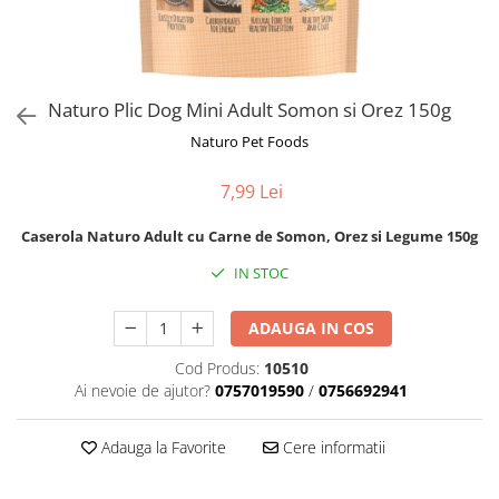
Orijen
Platinum
Prestige
Hrana umeda
Naturo Plic Dog Mini Adult Somon si Orez 150g
Recompense caini
Naturo Pet Foods
Jucarii
7,99 Lei
Accesorii
Caserola Naturo Adult cu Carne de Somon, Orez si Legume 150g
Batoane branza Yak
Castroane si Dozatoare
IN STOC
Culcusuri
ADAUGA IN COS
Custi si Genti de Transport
Cod Produs:
10510
Diete veterinare
Ai nevoie de ajutor?
0757019590
/
0756692941
Hainute
Inghetata
Adauga la Favorite
Cere informatii
Lemne si coarne de cerb sau