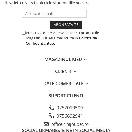
Proteina bruta 9,5%, Grasimi brute 10%, Fibra bruta 0,5%,
Newsletter
Nu rata ofertele si promotiile noastre
Cenusa bruta 3,5%, Umiditate 72%.
Vreau sa primesc newsletter cu promotiile
magazinului. Afla mai multe in
Politica de
Confidentialitate
MAGAZINUL MEU
CLIENTI
DATE COMERCIALE
SUPORT CLIENTI
0757019590
0756692941
office@bijoupet.ro
SOCIAL
URMARESTE-NE IN SOCIAL MEDIA