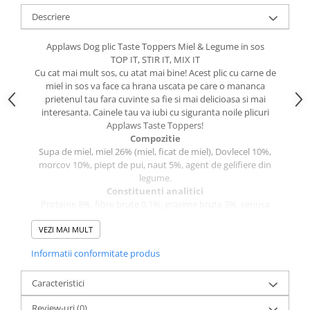
caprior
Descriere
Lese, Zgarzi & Hamuri
Perii si Piepteni
Applaws Dog plic Taste Toppers Miel & Legume in sos
TOP IT, STIR IT, MIX IT
Produse Igiena si Ingrijire
Cu cat mai mult sos, cu atat mai bine! Acest plic cu carne de
miel in sos va face ca hrana uscata pe care o mananca
Saltele cu efect de racire
prietenul tau fara cuvinte sa fie si mai delicioasa si mai
Suplimente
interesanta. Cainele tau va iubi cu siguranta noile plicuri
Applaws Taste Toppers!
Compozitie
Supa de miel, miel 26% (miel, ficat de miel), Dovlecel 10%,
morcov 10%, piept de pui, naut 5%, agent de gelifiere din
legume.
Constituenti analitici
Proteine 8%, fibre brute 0.1%, grasime bruta 3%, cenusa
bruta 2%, umiditate 86%.
VEZI MAI MULT
Beneficii cheie
• 100% natural
Informatii conformitate produs
• Fara aditivi
• Fara cereale
Caracteristici
Ghid de hranire
Delicatesa, gustare sau recompensa – iti cunosti cel mai bine
Review-uri
(0)
prietenul fara cuvinte. Topperul nostru poate fi servit singur