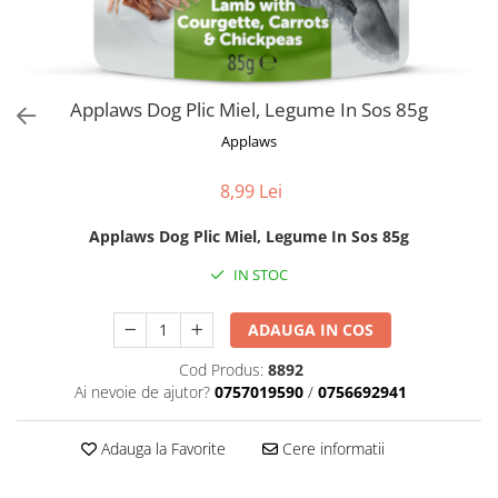
Orijen
Platinum
Prestige
Hrana umeda
Applaws Dog Plic Miel, Legume In Sos 85g
Recompense caini
Applaws
Jucarii
8,99 Lei
Accesorii
Applaws Dog Plic Miel, Legume In Sos 85g
Batoane branza Yak
Castroane si Dozatoare
IN STOC
Culcusuri
ADAUGA IN COS
Custi si Genti de Transport
Cod Produs:
8892
Diete veterinare
Ai nevoie de ajutor?
0757019590
/
0756692941
Hainute
Inghetata
Adauga la Favorite
Cere informatii
Lemne si coarne de cerb sau