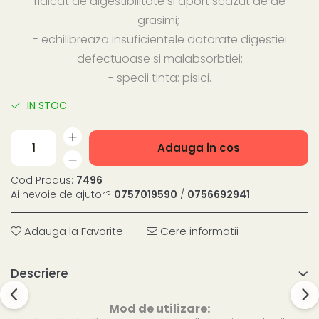
ridicat de digestibilitate si aport scazut de de
grasimi;
- echilibreaza insuficientele datorate digestiei
defectuoase si malabsorbtiei;
- specii tinta: pisici.
IN STOC
Adauga in cos
Cod Produs:
7496
Ai nevoie de ajutor?
0757019590
/
0756692941
Adauga la Favorite
Cere informatii
Descriere
Mod de utilizare: