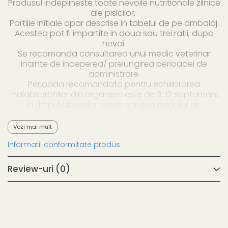
Produsul indeplineste toate nevoile nutritionale zilnice
ale pisicilor.
Portiile initiale apar descrise in tabelul de pe ambalaj.
Acestea pot fi impartite in doua sau trei ratii, dupa
nevoi.
Se recomanda consultarea unui medic veterinar
inainte de inceperea/ prelungirea perioadei de
administrare.
Perioada recomandata pentru echilibrarea
malabsorbtiilor din organism este de 3-12 saptamani,
in timpul diareelor acute sau perioadelor de
convalescenta 1-2 saptamani, iar in cazurile de
insuficienta pancreatica cronica, pe tot parcursul
Vezi mai mult
vietii animalului.
Informatii conformitate produs
Animalul trebuie sa aiba in permanenta apa
proaspata pentru baut.
Review-uri
(0)
Ingrediente:
Carne de pasare, porumb, uleiuri vegetale, gluten din
faina de porumb, orez, amidon din porumb, fermenti
din drojdie, ulei de peste, ovaz hidrolizat, proteine din
cartofi, oua dezhidratate, pulpa de sfecla de zahar,
ficat de pui hidrolizat, celuloza, minerale, clorura de