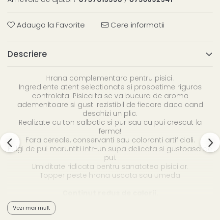
Adauga la Favorite
Cere informatii
Descriere
Hrana complementara pentru pisici.
Ingrediente atent selectionate si prospetime riguros
controlata. Pisica ta se va bucura de aroma
ademenitoare si gust irezistibil de fiecare daca cand
deschizi un plic.
Realizate cu ton salbatic si pur sau cu pui crescut la
ferma!
Fara cereale, conservanti sau coloranti artificiali.
Fulgi de pui maruntiti intr-un supa delicata si gustoasa de
pui.
Umiditate ridicata pentru sanatatea pisicilor.
Topper peste hrana uscata sau umeda
Continut redus de calorii.
Vezi mai mult
COMPOZITIE:
supa de pui (68.0%), pui (15.0%), ton (15.0%),
tapioca (uscata). Aditivi la 1kg: Aditivi tehnologici: guma