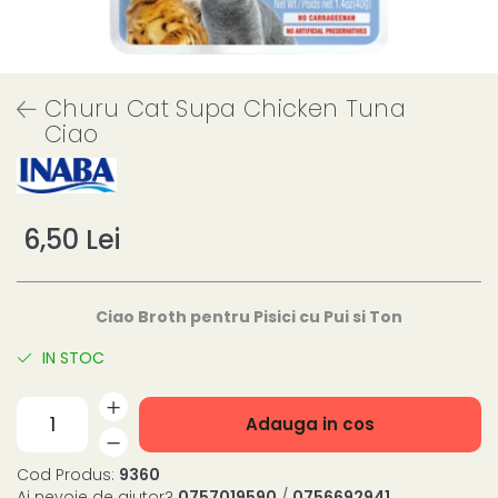
Churu Cat Supa Chicken Tuna
Ciao
6,50 Lei
Ciao Broth pentru Pisici cu Pui si Ton
IN STOC
Adauga in cos
Cod Produs:
9360
Ai nevoie de ajutor?
0757019590
/
0756692941