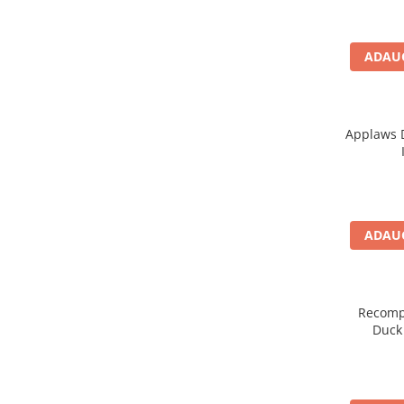
caprior
câini ad
Lese, Zgarzi & Hamuri
ADAUG
Perii si Piepteni
Produse Igiena si Ingrijire
Saltele cu efect de racire
Applaws D
Suplimente
ADAUG
Recompe
Duck 