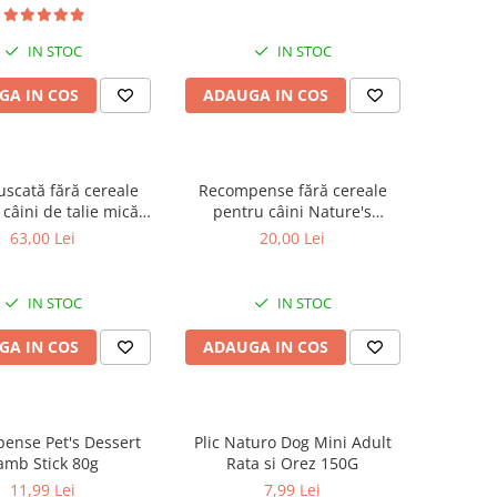
te Dogs Adult Small
adulți cu blană albă, pentru
, Pește Alb, pentru
eliminarea petelor din jurul
ea petelor din jurul
ochilor, 70g
IN STOC
IN STOC
ochilor, 1.5kg
GA IN COS
ADAUGA IN COS
uscată fără cereale
Recompense fără cereale
câini de talie mică
pentru câini Nature's
 Protection Superior
Protection Superior Care
63,00 Lei
20,00 Lei
te Dogs Adult Small
Hypoallergenic Dental cu
s, Somon, pentru
Pește Alb, 150g
ea petelor din jurul
IN STOC
IN STOC
ochilor, 1.5kg
GA IN COS
ADAUGA IN COS
ense Pet's Dessert
Plic Naturo Dog Mini Adult
amb Stick 80g
Rata si Orez 150G
11,99 Lei
7,99 Lei