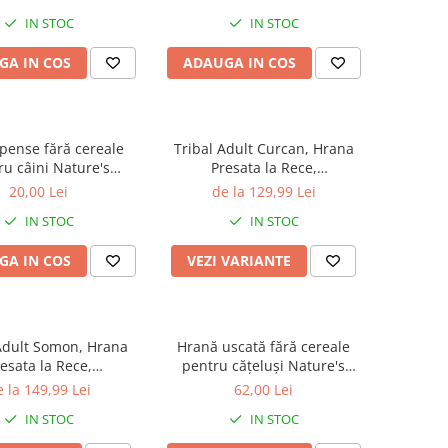
IN STOC
IN STOC
GA IN COS
ADAUGA IN COS
ense fără cereale
Tribal Adult Curcan, Hrana
ru câini Nature's
Presata la Rece,
tion Superior Care
Hipoalergenica
20,00 Lei
de la 129,99 Lei
ergenic & Digestive
IN STOC
IN STOC
 cu Somon, 110g
GA IN COS
VEZI VARIANTE
Adult Somon, Hrana
Hrană uscată fără cereale
esata la Rece,
pentru cățeluși Nature's
ipoalergenica
Protection Superior Care Red
 la 149,99 Lei
62,00 Lei
Coat Grain Free Salmon Junior
IN STOC
IN STOC
Small & Mini Breeds, Somon,
1.5kg