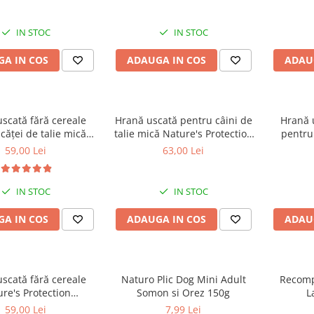
âini adulți cu blană
câini adulți cu blană albă,
Care Whi
pentru eliminarea
pentru eliminarea petelor din
Breeds
in jurul ochilor, 70g
jurul ochilor, 70g
eliminar
IN STOC
IN STOC
A IN COS
ADAUGA IN COS
ADAU
scată fără cereale
Hrană uscată pentru câini de
Hrană 
căței de talie mică
talie mică Nature's Protection
pentru 
 Protection Superior
Superior Care White Dogs
Nature's
59,00 Lei
63,00 Lei
te Dogs Junior Small
Adult Small & Mini Breeds,
Care Whi
Breeds, Pește Alb,
Miel, pentru eliminarea
Breed
iminarea petelor din
petelor din jurul ochilor, 1.5
eliminar
IN STOC
IN STOC
l ochilor, 1.5kg
kg
A IN COS
ADAUGA IN COS
ADAU
scată fără cereale
Naturo Plic Dog Mini Adult
Recomp
re's Protection
Somon si Orez 150g
L
rgenic Somon, pentru
59,00 Lei
7,99 Lei