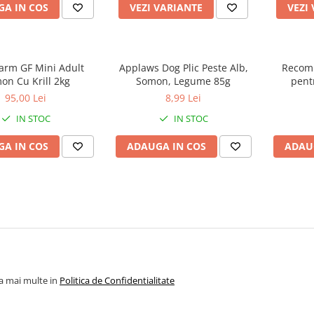
A IN COS
VEZI VARIANTE
VEZI
arm GF Mini Adult
Applaws Dog Plic Peste Alb,
Recomp
on Cu Krill 2kg
Somon, Legume 85g
pent
Protecti
95,00 Lei
8,99 Lei
& Joint
IN STOC
IN STOC
A IN COS
ADAUGA IN COS
ADAU
la mai multe in
Politica de Confidentialitate