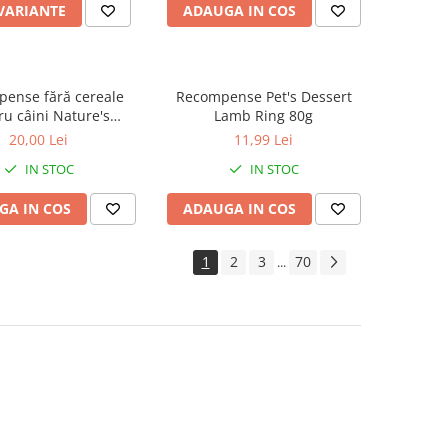
 VARIANTE
ADAUGA IN COS
ense fără cereale
Recompense Pet's Dessert
ru câini Nature's
Lamb Ring 80g
on Superior Care Hips
20,00 Lei
11,99 Lei
s cu Pește Alb, 110g
IN STOC
IN STOC
GA IN COS
ADAUGA IN COS
1
2
3
70
...