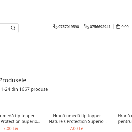
0757019590
0756692941
0,00
Produsele
1-
24
din
1667
produse
umedă tip topper
Hrană umedă tip topper
Hrană 
 Protection Superior
Nature's Protection Superior
pentru 
Ton și Biban de Mare
Care cu Ton și Somon pentru
Nature's
7,00 Lei
7,00 Lei