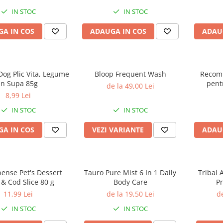
ulți sensibili, 1.5kg
IN STOC
IN STOC
A IN COS
ADAUGA IN COS
ADAU
og Plic Vita, Legume
Bloop Frequent Wash
Recomp
In Supa 85g
pent
de la 49,00 Lei
Protec
8,99 Lei
Hypoall
IN STOC
IN STOC
Care
A IN COS
VEZI VARIANTE
ADAU
nse Pet's Dessert
Tauro Pure Mist 6 In 1 Daily
Tribal 
& Cod Slice 80 g
Body Care
Pr
H
11,99 Lei
de la 19,50 Lei
de
IN STOC
IN STOC