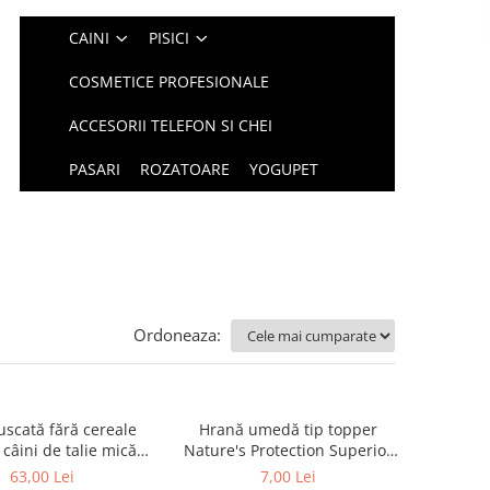
CAINI
PISICI
COSMETICE PROFESIONALE
ACCESORII TELEFON SI CHEI
PASARI
ROZATOARE
YOGUPET
Ordoneaza:
uscată fără cereale
Hrană umedă tip topper
câini de talie mică
Nature's Protection Superior
 Protection Superior
Care cu Ton pentru câini
63,00 Lei
7,00 Lei