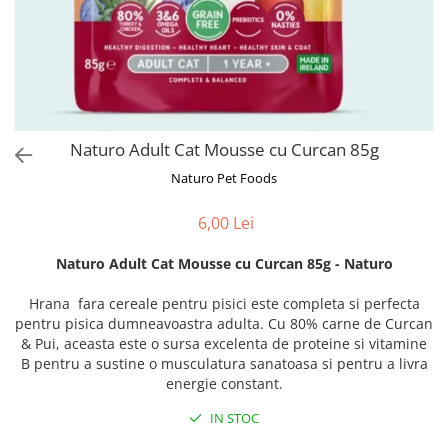
Orijen
Platinum
Prestige
Hrana umeda
Recompense caini
Naturo Adult Cat Mousse cu Curcan 85g
Jucarii
Naturo Pet Foods
Accesorii
Batoane branza Yak
6,00 Lei
Castroane si Dozatoare
Naturo Adult Cat Mousse cu Curcan 85g - Naturo
Culcusuri
Hrana fara cereale pentru pisici este completa si perfecta
Custi si Genti de Transport
pentru pisica dumneavoastra adulta. Cu 80% carne de Curcan
Diete veterinare
& Pui, aceasta este o sursa excelenta de proteine si vitamine
B pentru a sustine o musculatura sanatoasa si pentru a livra
Hainute
energie constant.
Inghetata
IN STOC
Lemne si coarne de cerb sau