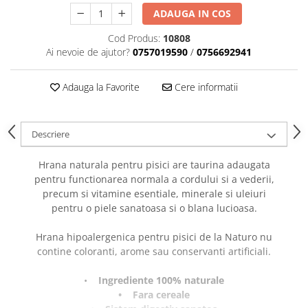
caprior
ADAUGA IN COS
Lese, Zgarzi & Hamuri
Cod Produs:
10808
Perii si Piepteni
Ai nevoie de ajutor?
0757019590
/
0756692941
Produse Igiena si Ingrijire
Adauga la Favorite
Cere informatii
Saltele cu efect de racire
Suplimente
Descriere
Hrana naturala pentru pisici are taurina adaugata
pentru functionarea normala a cordului si a vederii,
precum si vitamine esentiale, minerale si uleiuri
pentru o piele sanatoasa si o blana lucioasa.
Hrana hipoalergenica pentru pisici de la Naturo nu
contine coloranti, arome sau conservanti artificiali.
•
Ingrediente 100% naturale
• Fara cereale