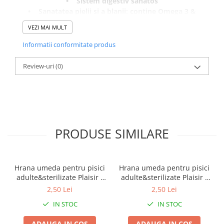
• Sistem digestiv sanatos
• Sanatatea pielii si a blanii: contine Omega 3 &
Omega 6 si vitamine si minerale
VEZI MAI MULT
• Sistem imunitar puternic
• Palatabilitate ridicata
Informatii conformitate produs
• Greutate optima
• Oase si articulatii sanatoase
Review-uri
(0)
Naturo este o hrana completa pentru pisici adulte.
PRODUSE SIMILARE
Hrana umeda pentru pisici
Hrana umeda pentru pisici
adulte&sterilizate Plaisir -
adulte&sterilizate Plaisir -
vita&curcan 100g
pui&ficat 100g
2,50 Lei
2,50 Lei
IN STOC
IN STOC
ADAUGA IN COS
ADAUGA IN COS