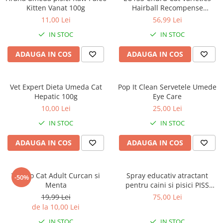
Kitten Vanat 100g
Hairball Recompense
Cremoase cu Pui si Ton 20
11,00 Lei
56,99 Lei
Buc
IN STOC
IN STOC
ADAUGA IN COS
ADAUGA IN COS
Vet Expert Dieta Umeda Cat
Pop It Clean Servetele Umede
Hepatic 100g
Eye Care
10,00 Lei
25,00 Lei
IN STOC
IN STOC
ADAUGA IN COS
ADAUGA IN COS
Weego Cat Adult Curcan si
Spray educativ atractant
-50%
Menta
pentru caini si pisici PISS
CAN, Stangest, 250 ml
19,99 Lei
75,00 Lei
de la 10,00 Lei
IN STOC
IN STOC