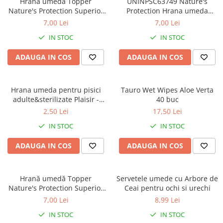
Hrană umedă Topper
UNINPSC63749 Nature's
Orijen
Nature's Protection Superior
Protection Hrana umeda
Platinum
Care Immune System Support
pentru pisici Skin&coat adult
7,00 Lei
7,00 Lei
pentru pisoi, Ton și Biban,
cat Ton/Creveti - plic 70g
Prestige
IN STOC
IN STOC
70g
Hrana umeda
ADAUGA IN COS
ADAUGA IN COS
Recompense caini
Jucarii
Hrana umeda pentru pisici
Tauro Wet Wipes Aloe Verta
Accesorii
adulte&sterilizate Plaisir -
40 buc
Batoane branza Yak
pastrav&creveti 100g
2,50 Lei
17,50 Lei
Castroane si Dozatoare
IN STOC
IN STOC
Culcusuri
ADAUGA IN COS
ADAUGA IN COS
Custi si Genti de Transport
Diete veterinare
Hrană umedă Topper
Servetele umede cu Arbore de
Hainute
Nature's Protection Superior
Ceai pentru ochi si urechi
Care Urinary pentru pisici
Inghetata
7,00 Lei
8,99 Lei
adulte, Ton și Somon, 70g
Lemne si coarne de cerb sau
IN STOC
IN STOC