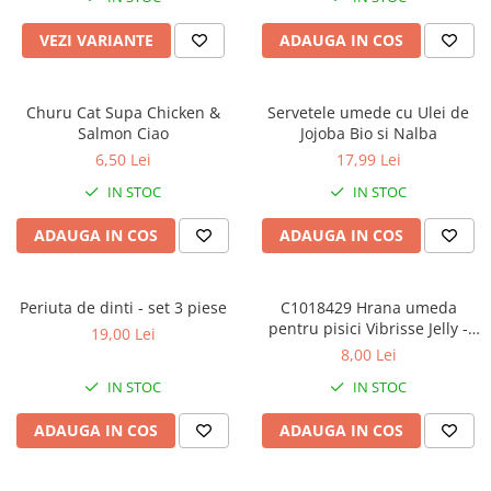
VEZI VARIANTE
ADAUGA IN COS
Churu Cat Supa Chicken &
Servetele umede cu Ulei de
Salmon Ciao
Jojoba Bio si Nalba
6,50 Lei
17,99 Lei
IN STOC
IN STOC
ADAUGA IN COS
ADAUGA IN COS
Periuta de dinti - set 3 piese
C1018429 Hrana umeda
pentru pisici Vibrisse Jelly -
19,00 Lei
Ton si sunca de pui in aspic
8,00 Lei
70g
IN STOC
IN STOC
ADAUGA IN COS
ADAUGA IN COS