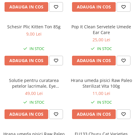
caprior
ADAUGA IN COS
ADAUGA IN COS
Lese, Zgarzi & Hamuri
Perii si Piepteni
Schesir Plic Kitten Ton 85g
Pop It Clean Servetele Umede
Produse Igiena si Ingrijire
Ear Care
9,00 Lei
Saltele cu efect de racire
25,00 Lei
Suplimente
IN STOC
IN STOC
ADAUGA IN COS
ADAUGA IN COS
Solutie pentru curatarea
Hrana umeda pisici Raw Paleo
petelor lacrimale, Eye
Sterilizat Vita 100g
Cleanser, VetExpert, 100 ml
49,00 Lei
11,00 Lei
IN STOC
IN STOC
ADAUGA IN COS
ADAUGA IN COS
Hrana umeda pisici Raw Paleo
EU133 Churu Cat Varieties