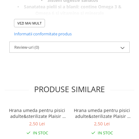
• Sistem digestiv sanatos
• Sanatatea pielii si a blanii: contine Omega 3 &
Omega 6 si vitamine si minerale
• Sistem imunitar puternic
VEZI MAI MULT
• Palatabilitate ridicata
• Greutate optima
Informatii conformitate produs
• Oase si articulatii sanatoase
Review-uri
(0)
PRODUSE SIMILARE
Hrana umeda pentru pisici
Hrana umeda pentru pisici
adulte&sterilizate Plaisir -
adulte&sterilizate Plaisir -
vita&curcan 100g
pui&ficat 100g
2,50 Lei
2,50 Lei
IN STOC
IN STOC