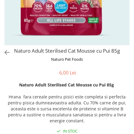
Orijen
Platinum
Prestige
Hrana umeda
Recompense caini
Jucarii
Naturo Adult Sterilised Cat Mousse cu Pui 85g
Accesorii
Naturo Pet Foods
Batoane branza Yak
6,00 Lei
Castroane si Dozatoare
Culcusuri
Naturo Adult Sterilised Cat Mousse cu Pui 85g
Custi si Genti de Transport
Hrana fara cereale pentru pisici este completa si perfecta
Diete veterinare
pentru pisica dumneavoastra adulta. Cu 70% carne de pui,
aceasta este o sursa excelenta de proteine si vitamine B
Hainute
pentru a sustine o musculatura sanatoasa si pentru a livra
Inghetata
energie constant.
Lemne si coarne de cerb sau
IN STOC