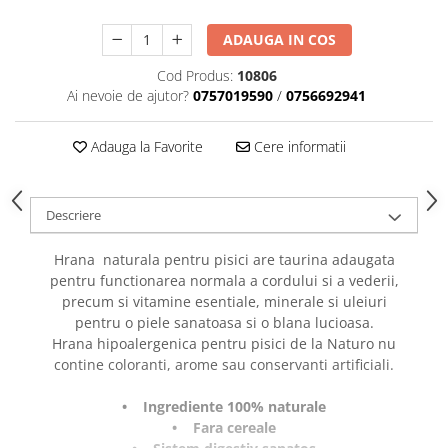
caprior
Lese, Zgarzi & Hamuri
ADAUGA IN COS
Perii si Piepteni
Cod Produs:
10806
Ai nevoie de ajutor?
0757019590
/
0756692941
Produse Igiena si Ingrijire
Saltele cu efect de racire
Adauga la Favorite
Cere informatii
Suplimente
Descriere
Hrana naturala pentru pisici are taurina adaugata
pentru functionarea normala a cordului si a vederii,
precum si vitamine esentiale, minerale si uleiuri
pentru o piele sanatoasa si o blana lucioasa.
Hrana hipoalergenica pentru pisici de la Naturo nu
contine coloranti, arome sau conservanti artificiali.
• Ingrediente 100% naturale
• Fara cereale