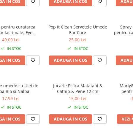
A IN COS
ADAUGA IN COS
ADAU
e pentru curatarea
Pop It Clean Servetele Umede
Spray 
or lacrimale, Eye
Ear Care
pentru ca
, VetExpert, 100 ml
St
49,00 Lei
25,00 Lei
IN STOC
IN STOC
A IN COS
ADAUGA IN COS
ADAU
le umede cu Ulei de
Jucarie Pisica Matatabi &
Marly
oba Bio si Nalba
Catnip & Pene 12 cm
pentru
17,99 Lei
15,00 Lei
d
IN STOC
IN STOC
A IN COS
ADAUGA IN COS
VEZI