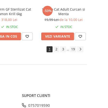
rm GF Sterilizat Cat
Weego Cat Adult Curcan si
-50%
omon Krill 6kg
Menta
318,00 Lei
19,99 Lei
de la 10,00 Lei
IN STOC
IN STOC
GA IN COS
VEZI VARIANTE
1
2
3
19
...
SUPORT CLIENTI
0757019590