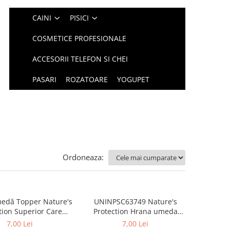
CAINI
PISICI
COSMETICE PROFESIONALE
ACCESORII TELEFON SI CHEI
PASARI
ROZATOARE
YOGUPET
Ordoneaza:
edă Topper Nature's
UNINPSC63749 Nature's
tion Superior Care
Protection Hrana umeda
e System Support
pentru pisici Skin&coat adult
7,00 Lei
7,00 Lei