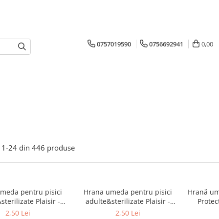
0757019590
0756692941
0,00
1-
24
din
446
produse
meda pentru pisici
Hrana umeda pentru pisici
Hrană um
ilizate Plaisir -
adulte&sterilizate Plaisir -
Protec
ta&curcan 100g
pui&ficat 100g
Immun
2,50 Lei
2,50 Lei