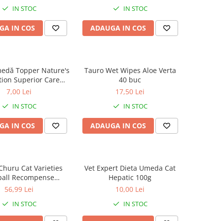
soi, Ton și Biban, 70g
cat Ton/Creveti - plic 70g
IN STOC
IN STOC
GA IN COS
ADAUGA IN COS
edă Topper Nature's
Tauro Wet Wipes Aloe Verta
tion Superior Care
40 buc
pentru pisici adulte,
7,00 Lei
17,50 Lei
 și Somon, 70g
IN STOC
IN STOC
GA IN COS
ADAUGA IN COS
huru Cat Varieties
Vet Expert Dieta Umeda Cat
ball Recompense
Hepatic 100g
cu Pui si Ton 20 Buc
56,99 Lei
10,00 Lei
IN STOC
IN STOC