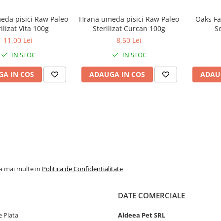
eda pisici Raw Paleo
Hrana umeda pisici Raw Paleo
Oaks Fa
ilizat Vita 100g
Sterilizat Curcan 100g
S
11,00 Lei
8,50 Lei
IN STOC
IN STOC
A IN COS
ADAUGA IN COS
ADAU
la mai multe in
Politica de Confidentialitate
DATE COMERCIALE
 Plata
Aldeea Pet SRL