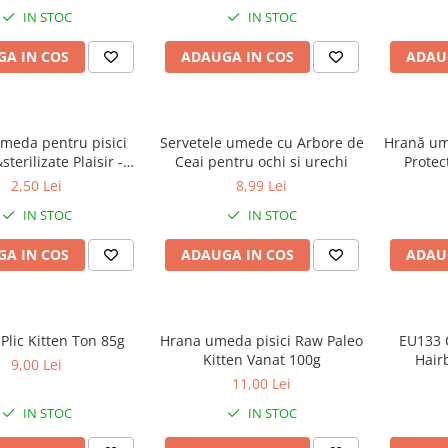
pentru pi
IN STOC
IN STOC
A IN COS
ADAUGA IN COS
ADAU
meda pentru pisici
Servetele umede cu Arbore de
Hrană um
ilizate Plaisir -
Ceai pentru ochi si urechi
Protec
rav&creveti 100g
Urinary 
2,50 Lei
8,99 Lei
Ton
IN STOC
IN STOC
A IN COS
ADAUGA IN COS
ADAU
Schesir Plic Kitten Ton 85g
Hrana umeda pisici Raw Paleo
EU133 C
Kitten Vanat 100g
Hair
9,00 Lei
Cremoase 
11,00 Lei
IN STOC
IN STOC