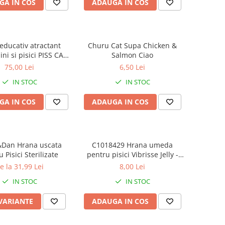
GA IN COS
ADAUGA IN COS
educativ atractant
Churu Cat Supa Chicken &
ini si pisici PISS CAN,
Salmon Ciao
angest, 250 ml
75,00 Lei
6,50 Lei
IN STOC
IN STOC
GA IN COS
ADAUGA IN COS
&Dan Hrana uscata
C1018429 Hrana umeda
 Pisici Sterilizate
pentru pisici Vibrisse Jelly -
Ton si sunca de pui in aspic
e la 31,99 Lei
8,00 Lei
70g
IN STOC
IN STOC
 VARIANTE
ADAUGA IN COS