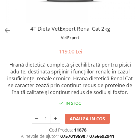
Orijen
Platinum
Prestige
4T Dieta VetExpert Renal Cat 2kg
Hrana umeda
VetExpert
Recompense caini
Jucarii
119,00 Lei
Accesorii
Hrană dietetică completă și echilibrată pentru pisici
Batoane branza Yak
adulte, destinată sprijinirii funcțiilor renale în cazul
Castroane si Dozatoare
insuficienței renale cronice. Hrana dietetică Renal Cat
se caracterizează prin conținut redus de proteine de
Culcusuri
înaltă calitate și conținut redus de sodiu și fosfor.
Custi si Genti de Transport
IN STOC
Diete veterinare
Hainute
ADAUGA IN COS
Inghetata
Cod Produs:
11878
Lemne si coarne de cerb sau
Ai nevoie de ajutor?
0757019590
/
0756692941