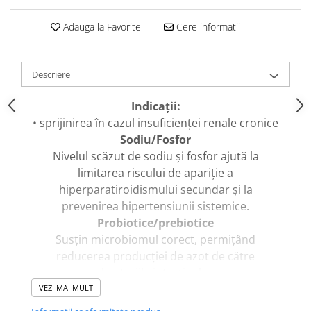
caprior
Lese, Zgarzi & Hamuri
Adauga la Favorite
Cere informatii
Perii si Piepteni
Produse Igiena si Ingrijire
Descriere
Saltele cu efect de racire
Indicații:
Suplimente
• sprijinirea în cazul insuficienței renale cronice
Sodiu/Fosfor
Nivelul scăzut de sodiu și fosfor ajută la
limitarea riscului de apariție a
hiperparatiroidismului secundar și la
prevenirea hipertensiunii sistemice.
Probiotice/prebiotice
Susțin microbiomul corect, permițând
reducerea producției de azot de către
bacteriile intestinale.
Proteine de înaltă calitate
VEZI MAI MULT
Proteina de înaltă calitate de origine animală