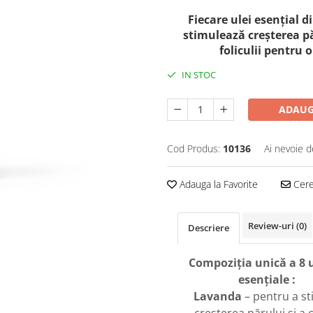
Fiecare ulei esențial d
stimulează creșterea pă
foliculii pentru
IN STOC
ADAUG
Cod Produs:
10136
Ai nevoie d
Adauga la Favorite
Cere 
Review-uri
(0)
Descriere
Compoziția unică a 8 u
esențiale :
Lavanda
– pentru a st