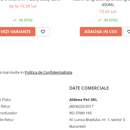
Mentă
– pentru a sti
400ML
de la 19,50 Lei
creșterea părului în fa
73,00 Lei
anagen ( sau creștere ac
IN STOC
IN STOC
Arborele de ceai
– pen
promova proprietățil
VEZI VARIANTE
ADAUGA IN COS
purificare, antibacteri
antimicrobiene.
Testat de profesioni
Formulare sigură – f
silicon, parabeni și S
Dezvoltat de crescăto
la mai multe in
Politica de Confidentialitate
produse fiabile, de în
calitate.
DATE COMERCIALE
Pentru cele mai bu
rezultate, utilizați 
 Plata
Aldeea Pet SRL
e Retur
J40/8223/2017
combinație cu un șamp
Produselor
RO 37681165
un balsam între trata
de Retur
Al. Lunca Bradului, nr. 1, sector 3
Bucuresti