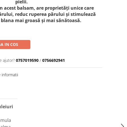
pielii.
in acest balsam, are proprietăți unice care
rului, reduc ruperea părului și stimulează
 o blana mai groasă și mai sănătoasă.
A IN COS
e ajutor?
0757019590
/
0756692941
informatii
leiuri
imula