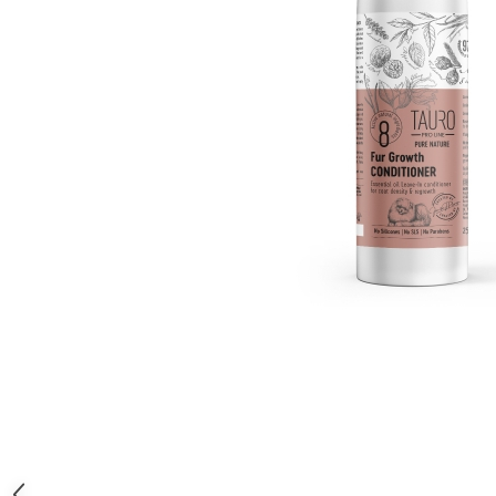
Orijen
Platinum
Prestige
Hrana umeda
Recompense caini
Jucarii
Accesorii
Batoane branza Yak
Castroane si Dozatoare
Culcusuri
Custi si Genti de Transport
Diete veterinare
Hainute
Inghetata
Lemne si coarne de cerb sau