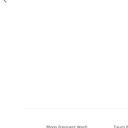
caprior
Lese, Zgarzi & Hamuri
Perii si Piepteni
Produse Igiena si Ingrijire
Saltele cu efect de racire
Suplimente
Bloop Frequent Wash
Tauro P