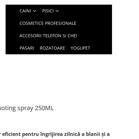
CAINI
PISICI
COSMETICE PROFESIONALE
ACCESORII TELEFON SI CHEI
PASARI
ROZATOARE
YOGUPET
moting spray 250ML
eficient pentru îngrijirea zilnică a blanii și a