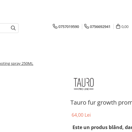
0757019590
0756692941
0,00
moting spray 250ML
Tauro fur growth pro
64,00 Lei
Este un produs blând, dar 