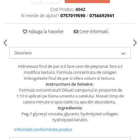
caprior
Cod Produs:
4042
Lese, Zgarzi & Hamuri
Ai nevoie de ajutor?
0757019590
/
0756692941
Perii si Piepteni
Produse Igiena si Ingrijire
Adauga la Favorite
Cere informatii
Saltele cu efect de racire
Suplimente
Descriere
Hidrateaza firul de par si il face usor de pieptanat fara a ii
modifica textura. Formula concentrata de colagen
imbogateste firul de par si ofera volum si textura.
Instructiuni de folosire:
Formula concentrata!!! Diluati samponul in proportie de
1:10 si aplicati pe blana umezita a catelului. Masati timp de
cateva minute si apoi clatiti cu apa din abundenta.
Ingrediente:
Peg-7 glyceryl cocoate, glycerin, hydrolyzed collagen,
hydrolyzed keratin.
Informatii conformitate produs