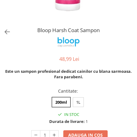
Orijen
Platinum
Prestige
Hrana umeda
Bloop Harsh Coat Sampon
Recompense caini
Jucarii
Accesorii
48,99 Lei
Batoane branza Yak
Este un sampon profesional dedicat cainilor cu blana sarmoasa.
Castroane si Dozatoare
Fara parabeni.
Culcusuri
Cantitate
:
Custi si Genti de Transport
200ml
1L
Diete veterinare
Hainute
IN STOC
Durata de livrare:
1
Inghetata
Lemne si coarne de cerb sau
ADAUGA IN COS