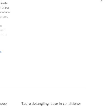
i reda
eratina
 natural
volum.
e:
uati
10 si
telului.
 si apoi
nta.
us
erin,
atin.
mpoo
Tauro detangling leave in conditioner
Bloo