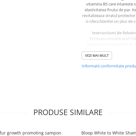
vitamina B5 care intareste s
elasticitatea firului de par. K
revitalizeaza stratul protector
si ofera blanitei un plus de 
Instructiuni de folosir
Formula concentrata!!! Dil
samponul in proportie de 1:
aplicati pe blana umezita a ca
Masati timp de cateva minute
VEZI MAI MULT
clatiti cu apa din abunde
Informatii conformitate prod
Ingrediente:
PEG-7 gliceryl cocoate,glyc
panthenol, hydrolysed ker
PRODUSE SIMILARE
 fur growth promoting sampon
Bloop White to White Sha