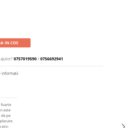
A IN COS
 ajutor?
0757019590
/
0756692941
informatii
 foarte
on este
a de pe
eplacute.
 pro-