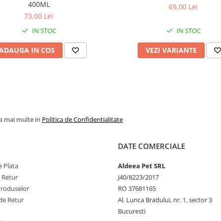
400ML
69,00 Lei
73,00 Lei
IN STOC
IN STOC
ADAUGA IN COS
VEZI VARIANTE
la mai multe in
Politica de Confidentialitate
DATE COMERCIALE
 Plata
Aldeea Pet SRL
e Retur
J40/8223/2017
Produselor
RO 37681165
de Retur
Al. Lunca Bradului, nr. 1, sector 3
Bucuresti