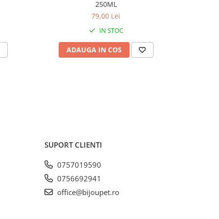
250ML
79,00 Lei
IN STOC
ADAUGA IN COS
V
SUPORT CLIENTI
0757019590
0756692941
office@bijoupet.ro