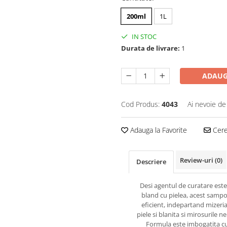
200ml
1L
IN STOC
Durata de livrare:
1
ADAUG
Cod Produs:
4043
Ai nevoie de
Adauga la Favorite
Cere 
Review-uri
(0)
Descriere
Desi agentul de curatare este
bland cu pielea, acest samp
eficient, indepartand mizeri
piele si blanita si mirosurile n
Formula este imbogatita cu