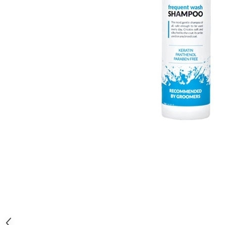
Orijen
Platinum
Prestige
Hrana umeda
Recompense caini
Jucarii
Accesorii
Batoane branza Yak
Castroane si Dozatoare
Culcusuri
Custi si Genti de Transport
Diete veterinare
Hainute
Inghetata
Lemne si coarne de cerb sau