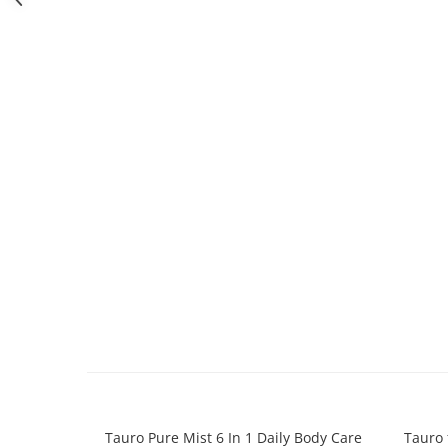
caprior
Lese, Zgarzi & Hamuri
Perii si Piepteni
Produse Igiena si Ingrijire
Saltele cu efect de racire
Suplimente
Tauro Pure Mist 6 In 1 Daily Body Care
Tauro