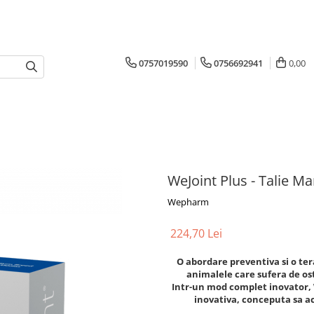
0757019590
0756692941
0,00
WeJoint Plus - Talie Ma
Wepharm
224,70 Lei
O abordare preventiva si o tera
animalele care sufera de os
Intr-un mod complet inovator,
inovativa, conceputa sa ac