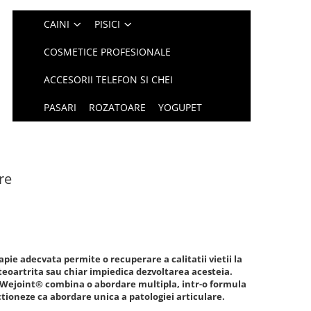
CAINI
PISICI
COSMETICE PROFESIONALE
ACCESORII TELEFON SI CHEI
PASARI
ROZATOARE
YOGUPET
re
pie adecvata permite o recuperare a calitatii vietii la
teoartrita sau chiar impiedica dezvoltarea acesteia.
 Wejoint® combina o abordare multipla, intr-o formula
tioneze ca abordare unica a patologiei articulare.