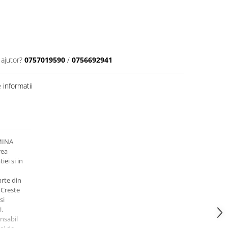
 ajutor?
0757019590
/
0756692941
informatii
MINA
rea
iei si in
arte din
. Creste
si
i.
sabil