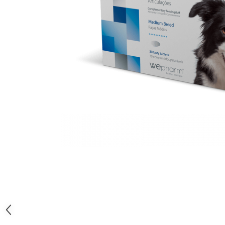
Orijen
Platinum
Prestige
Hrana umeda
Recompense caini
Jucarii
Accesorii
Batoane branza Yak
Castroane si Dozatoare
Culcusuri
Custi si Genti de Transport
Diete veterinare
Hainute
Inghetata
Lemne si coarne de cerb sau