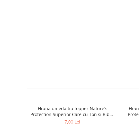
caprior
Lese, Zgarzi & Hamuri
Perii si Piepteni
Produse Igiena si Ingrijire
Saltele cu efect de racire
Suplimente
Hrană umedă tip topper Nature's
Hran
Protection Superior Care cu Ton și Biban
Prote
de Mare pentru câini adulți cu blană
Somon
7,00 Lei
albă, pentru eliminarea petelor din jurul
albă, pe
ochilor, 70g