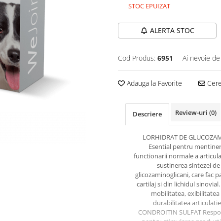
STOC EPUIZAT
ALERTA STOC
Cod Produs:
6951
Ai nevoie de
Adauga la Favorite
Cere 
Review-uri
(0)
Descriere
LORHIDRAT DE GLUCOZA
Esential pentru mentine
functionarii normale a articulat
sustinerea sintezei de
glicozaminoglicani, care fac p
cartilaj si din lichidul sinovial
mobilitatea, exibilitatea 
durabilitatea articulatie
CONDROITIN SULFAT Respon