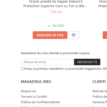
Hrană umedă tip topper Nature's
Hran
Protection Superior Care cu Ton și Biban
Prote
de Mare pentru câini adulți cu blană
Somon
7,00 Lei
albă, pentru eliminarea petelor din jurul
albă, pe
ochilor, 70g
IN STOC
ADAUGA IN COS
Newsletter
Nu rata ofertele si promotiile noastre
Vreau sa primesc newsletter cu promotiile magazinului. Af
MAGAZINUL MEU
CLIENTI
Despre noi
Metode de
Termeni si Conditii
Politica d
Politica de Confidentialitate
Garantia 