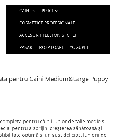
CAINI
PISICI
COSMETICE PROFESIONALE
ACCESORII TELEFON SI CHEI
PASARI
ROZATOARE
YOGUPET
ta pentru Caini Medium&Large Puppy
mpletă pentru câinii junior de talie medie și
cial pentru a sprijini creșterea sănătoasă și
tibilitate optimă și un gust delicios. Juniorii de