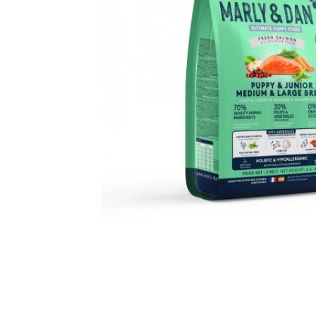
Orijen
Platinum
Prestige
Hrana umeda
Recompense caini
Jucarii
Accesorii
Batoane branza Yak
Castroane si Dozatoare
Culcusuri
Custi si Genti de Transport
Diete veterinare
Hainute
Inghetata
Lemne si coarne de cerb sau