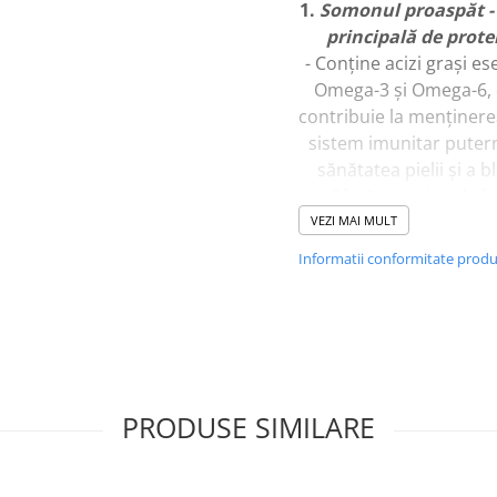
1.
Somonul proaspăt -
principală de prote
- Conține acizi grași ese
Omega-3 și Omega-6, 
contribuie la menținere
sistem imunitar putern
sănătatea pielii și a bl
- Oferă proteine de în
calitate, esențiale pe
VEZI MAI MULT
dezvoltarea masei mus
Informatii conformitate prod
și pentru susținerea 
metabolism sănăto
- Îmbunătățește funcț
cognitive, contribuin
dezvoltarea și menți
sănătății creierului
PRODUSE SIMILARE
- Sprijină sănătate
cardiovasculară, red
riscul afecțiunilor card