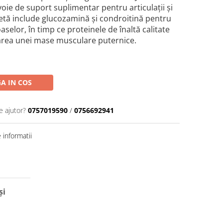
oie de suport suplimentar pentru articulații și
etă include glucozamină și condroitină pentru
oaselor, în timp ce proteinele de înaltă calitate
tarea unei mase musculare puternice.
A IN COS
e ajutor?
0757019590
/
0756692941
informatii
și