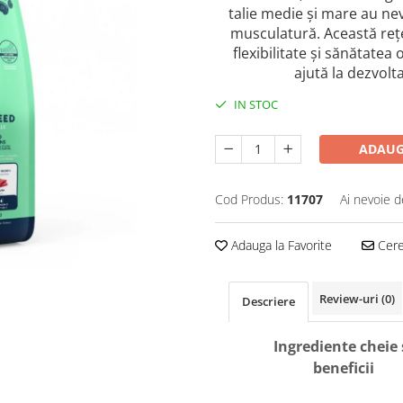
talie medie și mare au nev
musculatură. Această reț
flexibilitate și sănătatea 
ajută la dezvol
IN STOC
ADAUG
Cod Produs:
11707
Ai nevoie d
Adauga la Favorite
Cere 
Review-uri
(0)
Descriere
Ingrediente cheie 
beneficii