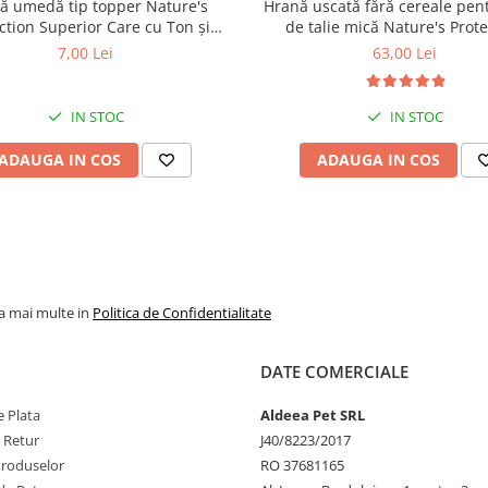
ă umedă tip topper Nature's
Hrană uscată fără cereale pent
ction Superior Care cu Ton și
de talie mică Nature's Prote
2.
Superalimente și ex
 pentru câini adulți cu blană
Superior Care White Dogs Adu
7,00 Lei
63,00 Lei
ntru eliminarea petelor din jurul
Breeds, Pește Alb, pentru eli
naturale
ochilor, 70g
petelor din jurul ochilor, 1
IN STOC
IN STOC
- Morcovi, mere, roșii
merișoare – bogate
ADAUGA IN COS
ADAUGA IN COS
antioxidanți naturali,
contribuie la preven
stresului oxidativ și
susținerea sistemul
imunitar.
- Extract de Yucca schi
la mai multe in
Politica de Confidentialitate
– reduce mirosuril
neplăcute ale excremen
DATE COMERCIALE
îmbunătățind confortu
locuință.
 Plata
Aldeea Pet SRL
- Drojdia de bere și f
e Retur
J40/8223/2017
vegetale – ajută la reg
Produselor
RO 37681165