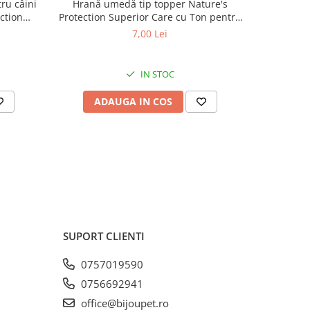
ru câini
Hrană umedă tip topper Nature's
Hrană usc
ction
Protection Superior Care cu Ton pentru
de tali
tracte
lt Small
câini adulți cu blană albă, pentru
Superior C
7,00 Lei
minarea
eliminarea petelor din jurul ochilor, 70g
Mini B
.5kg
eliminare
IN STOC
 și
 în
ADAUGA IN COS
AD
 care
irea
 la
ui
digera
e
telor,
SUPORT CLIENTI
l în
0757019590
ibre
0756692941
larea
office@bijoupet.ro