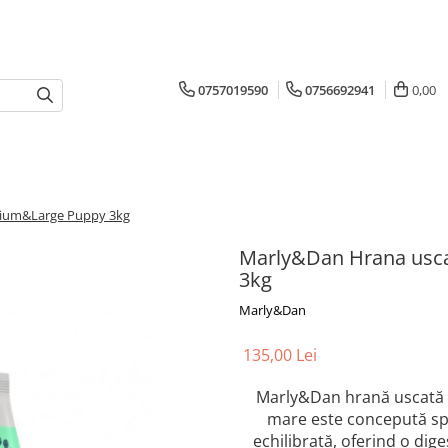
0757019590
0756692941
0,00
dium&Large Puppy 3kg
Marly&Dan Hrana usca
3kg
Marly&Dan
135,00 Lei
Marly&Dan hrană uscată co
mare este concepută spe
echilibrată, oferind o diges