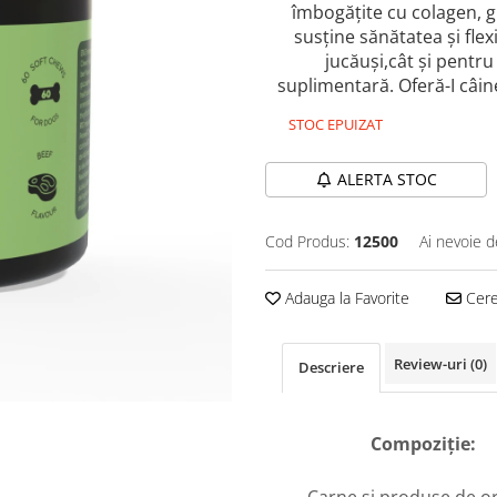
îmbogățite cu colagen, g
susține sănătatea și flexi
jucăuși,cât și pentru 
suplimentară. Oferă-I câine
STOC EPUIZAT
ALERTA STOC
Cod Produs:
12500
Ai nevoie d
Adauga la Favorite
Cere 
Review-uri
(0)
Descriere
Compoziție: