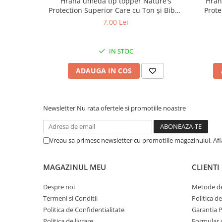
Hrană umedă tip topper Nature's
Hran
Protection Superior Care cu Ton și Biban
Prote
de Mare pentru câini adulți cu blană
Somon
7,00 Lei
albă, pentru eliminarea petelor din jurul
albă, pe
ochilor, 70g
IN STOC
ADAUGA IN COS
Newsletter
Nu rata ofertele si promotiile noastre
Vreau sa primesc newsletter cu promotiile magazinului. Af
MAGAZINUL MEU
CLIENTI
Despre noi
Metode de
Termeni si Conditii
Politica d
Politica de Confidentialitate
Garantia 
Politica de livrare
Formular 