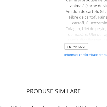
Carne și produse de or
animală (carne de vit
Amidon de cartofi, Glic
Fibre de cartofi, Făin
cartofi, Glucozamin
Colagen, Ulei de pește,
de mazăre, Ulei de ra
Metilsulfonilmetan (
Miere, Curcuma, Midi
VEZI MAI MULT
buze verzi, Fosfor, Ca
Informatii conformitate prod
de calciu, Măr, Tripolif
de sodiu, Colagen de ti
Citrat de trimagneziu,
hiaulronic
Aditivi
PRODUSE SIMILARE
Aditivi nutrițional