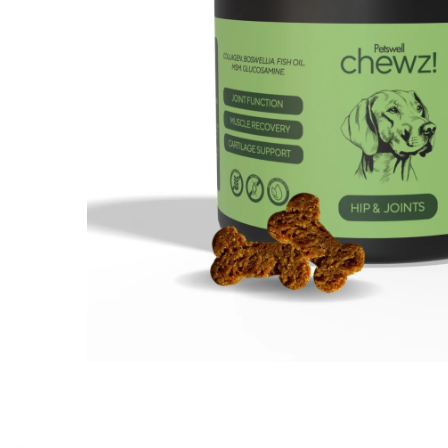
Orijen
Platinum
Prestige
Hrana umeda
Recompense caini
Jucarii
Accesorii
Batoane branza Yak
Castroane si Dozatoare
Culcusuri
Custi si Genti de Transport
Diete veterinare
Hainute
Inghetata
Lemne si coarne de cerb sau