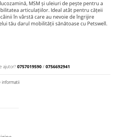
lucozamină, MSM și uleiuri de pește pentru a
bilitatea articulațiilor. Ideal atât pentru cățeii
câinii în vârstă care au nevoie de îngrijire
lui tău darul mobilității sănătoase cu Petswell.
e ajutor?
0757019590
/
0756692941
informatii