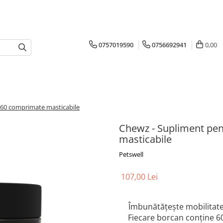
0757019590
0756692941
0,00
s 60 comprimate masticabile
Chewz - Supliment pen
masticabile
Petswell
107,00 Lei
Îmbunătățește mobilita
Fiecare borcan conține 6