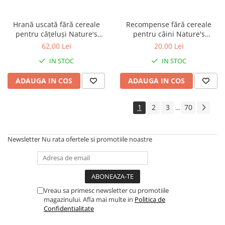
Hrană uscată fără cereale
Recompense fără cereale
pentru cățeluși Nature's
pentru câini Nature's
Protection Superior Care Red
Protection Superior Care Hips
62,00 Lei
20,00 Lei
Coat Grain Free Salmon Junior
& Joints cu Pește Alb, 110g
IN STOC
IN STOC
Small & Mini Breeds, Somon,
1.5kg
ADAUGA IN COS
ADAUGA IN COS
1
2
3
70
...
Newsletter
Nu rata ofertele si promotiile noastre
Vreau sa primesc newsletter cu promotiile
magazinului. Afla mai multe in
Politica de
Confidentialitate