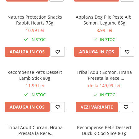
Natures Protection Snacks
Applaws Dog Plic Peste Alb,
Rabbit Hearts 75g
Somon, Legume 85g
10,99 Lei
8,99 Lei
IN STOC
IN STOC
ADAUGA IN COS
ADAUGA IN COS
Recompense Pet's Dessert
Tribal Adult Somon, Hrana
Lamb Stick 80g
Presata la Rece,
Hipoalergenica
11,99 Lei
de la 149,99 Lei
IN STOC
IN STOC
ADAUGA IN COS
VEZI VARIANTE
Tribal Adult Curcan, Hrana
Recompense Pet's Dessert
Presata la Rece,
Duck & Cod Slice 80 g