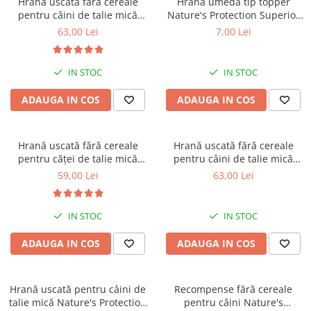
Hrană uscată fără cereale
Hrană umedă tip topper
Orijen
pentru câini de talie mică
Nature's Protection Superior
Platinum
Nature's Protection Superior
Care cu Ton pentru câini
63,00 Lei
7,00 Lei
Care White Dogs Adult Small
adulți cu blană albă, pentru
Prestige
Breeds, Pește Alb, pentru
eliminarea petelor din jurul
Hrana umeda
eliminarea petelor din jurul
ochilor, 70g
IN STOC
IN STOC
ochilor, 1.5kg
Recompense caini
ADAUGA IN COS
ADAUGA IN COS
Jucarii
Accesorii
Hrană uscată fără cereale
Hrană uscată fără cereale
Batoane branza Yak
pentru căței de talie mică
pentru câini de talie mică
Castroane si Dozatoare
Nature's Protection Superior
Nature's Protection Superior
59,00 Lei
63,00 Lei
Care White Dogs Junior Small
Care White Dogs Adult Small
Culcusuri
& Mini Breeds, Pește Alb,
Breeds, Somon, pentru
pentru eliminarea petelor din
eliminarea petelor din jurul
Custi si Genti de Transport
IN STOC
IN STOC
jurul ochilor, 1.5kg
ochilor, 1.5kg
Diete veterinare
ADAUGA IN COS
ADAUGA IN COS
Hainute
Inghetata
Hrană uscată pentru câini de
Recompense fără cereale
Lemne si coarne de cerb sau
talie mică Nature's Protection
pentru câini Nature's