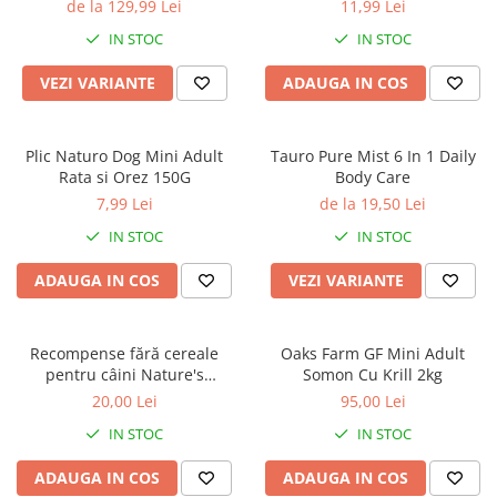
Hipoalergenica
de la 129,99 Lei
11,99 Lei
IN STOC
IN STOC
VEZI VARIANTE
ADAUGA IN COS
Plic Naturo Dog Mini Adult
Tauro Pure Mist 6 In 1 Daily
Rata si Orez 150G
Body Care
7,99 Lei
de la 19,50 Lei
IN STOC
IN STOC
ADAUGA IN COS
VEZI VARIANTE
Recompense fără cereale
Oaks Farm GF Mini Adult
pentru câini Nature's
Somon Cu Krill 2kg
Protection Superior Care
20,00 Lei
95,00 Lei
Hypoallergenic & Digestive
IN STOC
IN STOC
Care cu Somon, 110g
ADAUGA IN COS
ADAUGA IN COS