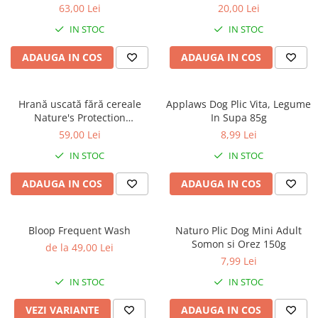
caprior
Superior Care White Dogs
Protection Superior Care
63,00 Lei
20,00 Lei
Adult Small & Mini Breeds,
Hypoallergenic Dental cu
Lese, Zgarzi & Hamuri
IN STOC
IN STOC
Miel, pentru eliminarea
Pește Alb, 150g
petelor din jurul ochilor, 1.5
Perii si Piepteni
ADAUGA IN COS
ADAUGA IN COS
kg
Produse Igiena si Ingrijire
Saltele cu efect de racire
Hrană uscată fără cereale
Applaws Dog Plic Vita, Legume
Suplimente
Nature's Protection
In Supa 85g
Hypoallergenic Somon, pentru
59,00 Lei
8,99 Lei
câini adulți sensibili, 1.5kg
IN STOC
IN STOC
ADAUGA IN COS
ADAUGA IN COS
Bloop Frequent Wash
Naturo Plic Dog Mini Adult
Somon si Orez 150g
de la 49,00 Lei
7,99 Lei
IN STOC
IN STOC
VEZI VARIANTE
ADAUGA IN COS