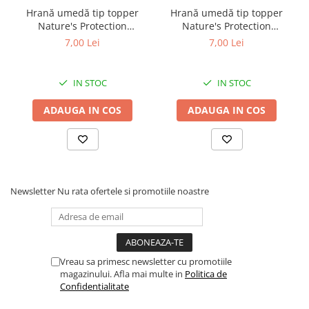
Hrană umedă tip topper
Hrană umedă tip topper
Nature's Protection
Nature's Protection
Superior Care cu Ton și
Superior Care cu Ton și
7,00 Lei
7,00 Lei
Biban de Mare pentru câini
Somon pentru câini adulți
adulți cu blană albă, pentru
cu blană albă, pentru
eliminarea petelor din jurul
eliminarea petelor din jurul
IN STOC
IN STOC
ochilor, 70g
ochilor, 70g
ADAUGA IN COS
ADAUGA IN COS
Newsletter
Nu rata ofertele si promotiile noastre
Vreau sa primesc newsletter cu promotiile
magazinului. Afla mai multe in
Politica de
Confidentialitate