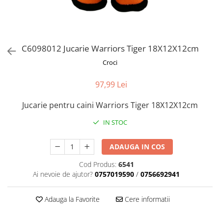
Orijen
Platinum
Prestige
Hrana umeda
C6098012 Jucarie Warriors Tiger 18X12X12cm
Recompense caini
Croci
Jucarii
97,99 Lei
Accesorii
Jucarie pentru caini Warriors Tiger 18X12X12cm
Batoane branza Yak
Castroane si Dozatoare
IN STOC
Culcusuri
ADAUGA IN COS
Custi si Genti de Transport
Cod Produs:
6541
Diete veterinare
Ai nevoie de ajutor?
0757019590
/
0756692941
Hainute
Inghetata
Adauga la Favorite
Cere informatii
Lemne si coarne de cerb sau