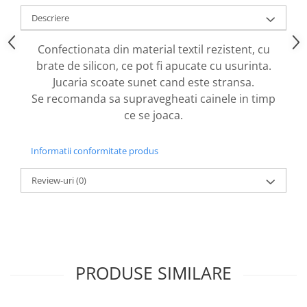
caprior
Descriere
Lese, Zgarzi & Hamuri
Perii si Piepteni
Confectionata din material textil rezistent, cu
brate de silicon, ce pot fi apucate cu usurinta.
Produse Igiena si Ingrijire
Jucaria scoate sunet cand este stransa.
Saltele cu efect de racire
Se recomanda sa supravegheati cainele in timp
Suplimente
ce se joaca.
Informatii conformitate produs
Review-uri
(0)
PRODUSE SIMILARE