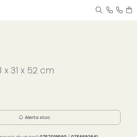
1 x 31 x 52 cm
Alerta stoc
 nevoie de ajutor?
0757019590
/
0756692941