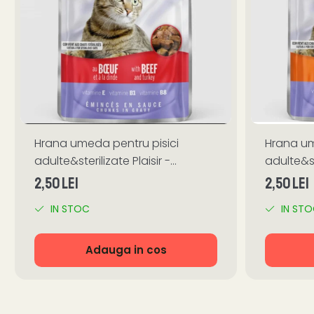
Hrana umeda pentru pisici
Hrana um
adulte&sterilizate Plaisir -
adulte&ste
vita&curcan 100g
pui&fica
2,50 Lei
2,50 Lei
IN STOC
IN ST
Adauga in cos