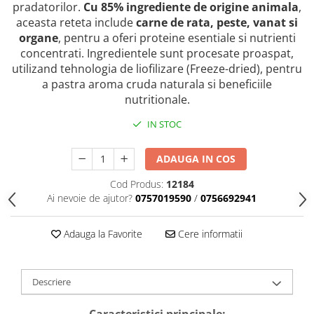
caprior
pradatorilor.
Cu 85% ingrediente de origine animala
,
aceasta reteta include
carne de rata, peste, vanat si
Lese, Zgarzi & Hamuri
organe
, pentru a oferi proteine esentiale si nutrienti
Perii si Piepteni
concentrati. Ingredientele sunt procesate proaspat,
utilizand tehnologia de liofilizare (Freeze-dried), pentru
Produse Igiena si Ingrijire
a pastra aroma cruda naturala si beneficiile
Saltele cu efect de racire
nutritionale.
Suplimente
IN STOC
ADAUGA IN COS
Cod Produs:
12184
Ai nevoie de ajutor?
0757019590
/
0756692941
Adauga la Favorite
Cere informatii
Descriere
Caracteristici principale: