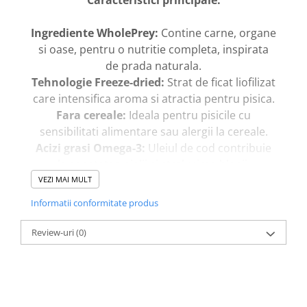
Ingrediente WholePrey:
Contine carne, organe
si oase, pentru o nutritie completa, inspirata
de prada naturala.
Tehnologie Freeze-dried:
Strat de ficat liofilizat
care intensifica aroma si atractia pentru pisica.
Fara cereale:
Ideala pentru pisicile cu
sensibilitati alimentare sau alergii la cereale.
Acizi grasi Omega-3:
Uleiul de cod contribuie
la sanatatea pielii si stralucirea blanii.
Prebiotice naturale:
Radacina de cicoare si
VEZI MAI MULT
fibrele din fructe si legume sprijina digestia.
Informatii conformitate produs
Surse variate de proteine:
Include rata, vanat,
miel, caprioara si peste, oferind diversitate
Review-uri
(0)
nutritiva.
Orijen Tundra este formulata pentru a sustine
sanatatea inimii, digestia, blana lucioasa si