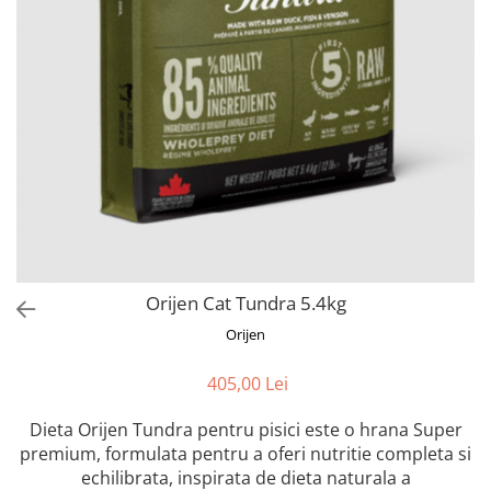
Orijen
Platinum
Prestige
Hrana umeda
Recompense caini
Jucarii
Accesorii
Batoane branza Yak
Castroane si Dozatoare
Orijen Cat Tundra 5.4kg
Culcusuri
Orijen
Custi si Genti de Transport
Diete veterinare
405,00 Lei
Hainute
Dieta Orijen Tundra pentru pisici este o hrana Super
Inghetata
premium, formulata pentru a oferi nutritie completa si
Lemne si coarne de cerb sau
echilibrata, inspirata de dieta naturala a