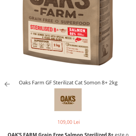
Orijen
Platinum
Prestige
Hrana umeda
Recompense caini
Jucarii
Accesorii
Batoane branza Yak
Castroane si Dozatoare
Oaks Farm GF Sterilizat Cat Somon 8+ 2kg
Culcusuri
Custi si Genti de Transport
Diete veterinare
Hainute
Inghetata
109,00 Lei
Lemne si coarne de cerb sau
OAK’S FARM Grain Free Salmon Sterilized 8+
este o