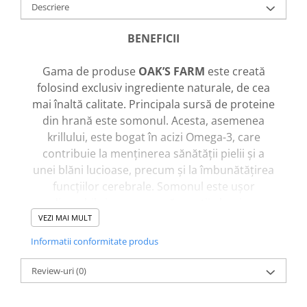
Descriere
BENEFICII
Gama de produse
OAK’S FARM
este creată
folosind exclusiv ingrediente naturale, de cea
mai înaltă calitate. Principala sursă de proteine
din hrană este somonul. Acesta, asemenea
krillului, este bogat în acizi Omega-3, care
contribuie la menținerea sănătății pielii și a
unei blăni lucioase, precum și la îmbunătățirea
funcțiilor cerebrale. Somonul este ușor
digerabil și nu provoacă reacții alergice.
VEZI MAI MULT
Bogat în vitamine
Conține vitaminele A, D3 și E, care susțin
Informatii conformitate produs
sistemul imunitar și nervos al animalului de
companie, întăresc pielea și blana și le conferă
Review-uri
(0)
un aspect sănătos și o strălucire naturală.