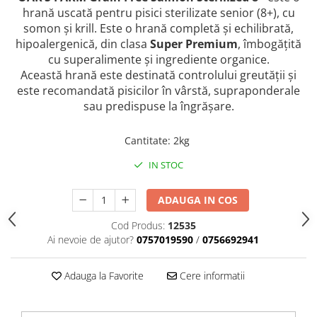
caprior
hrană uscată pentru pisici sterilizate senior (8+), cu
Lese, Zgarzi & Hamuri
somon și krill. Este o hrană completă și echilibrată,
hipoalergenică, din clasa
Super Premium
, îmbogățită
Perii si Piepteni
cu superalimente și ingrediente organice.
Produse Igiena si Ingrijire
Această hrană este destinată controlului greutății și
este recomandată pisicilor în vârstă, supraponderale
Saltele cu efect de racire
sau predispuse la îngrășare.
Suplimente
Cantitate
:
2kg
IN STOC
ADAUGA IN COS
Cod Produs:
12535
Ai nevoie de ajutor?
0757019590
/
0756692941
Adauga la Favorite
Cere informatii