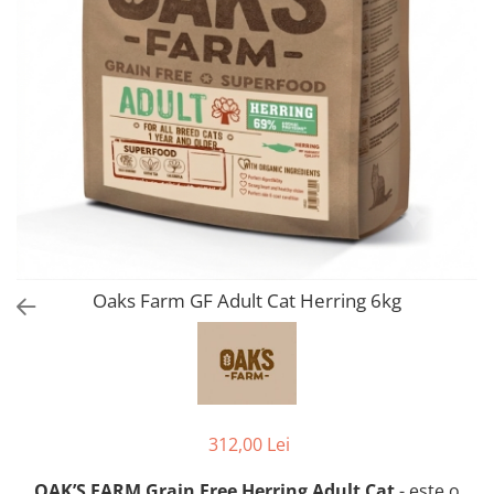
Orijen
Platinum
Prestige
Hrana umeda
Recompense caini
Jucarii
Accesorii
Batoane branza Yak
Castroane si Dozatoare
Oaks Farm GF Adult Cat Herring 6kg
Culcusuri
Custi si Genti de Transport
Diete veterinare
Hainute
Inghetata
312,00 Lei
Lemne si coarne de cerb sau
OAK’S FARM Grain Free Herring Adult Cat
- este o