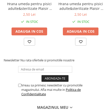
oligozaharide (MOS), extract de yucca, fructe
Hrana umeda pentru pisici
Hrana umeda pentru pisici
de pădure goji (0,1%), ceai verde (0,05%), făină
adulte&sterilizate Plaisir -
adulte&sterilizate Plaisir -
vita&curcan 100g
pui&ficat 100g
de gălbenele (0,02%).
2,50 Lei
2,50 Lei
IN STOC
IN STOC
Aditivi/1 kg: aditivi nutritivi:
ADAUGA IN COS
ADAUGA IN COS
vitamina A (3a672a) – 25000 UI, vitamina D3
(3a671) – 1875 UI, vitamina E (3a700) – 688 mg,
sulfat de fier (II) monohidrat (3b103) – 62,5 mg,
iodat de calciu anhidru (3b202) – 1,9 mg, sulfat
de cupru (II) pentahidrat (3b405) – 6,3 mg,
Newsletter
Nu rata ofertele si promotiile noastre
sulfat de manganos monohidrat (3b503) – 25
mg, sulfat de zinc monohidrat (3b605) – 143,75
mg, selenit de sodiu – (3b,0121) taurină (3a370)
– 1250 mg.
Vreau sa primesc newsletter cu promotiile
magazinului. Afla mai multe in
Politica de
Aditivi tehnologici:
Confidentialitate
antioxidanți: extract de rozmarin, extracte de
MAGAZINUL MEU
tocoferol din uleiuri vegetale (1b306(i)), agent