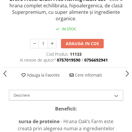
caprior
hrana complet echilibrata, hipoalergenica, de clasă
Lese, Zgarzi & Hamuri
Superpremium, cu super alimente și ingrediente
organice.
Perii si Piepteni
Produse Igiena si Ingrijire
IN STOC
Saltele cu efect de racire
ADAUGA IN COS
Suplimente
Cod Produs:
11133
Ai nevoie de ajutor?
0757019590
/
0756692941
Adauga la Favorite
Cere informatii
Descriere
Beneficii:
sursa de proteine
- Hrana Oak’s Farm este
creată prin alegerea numai a ingredientelor