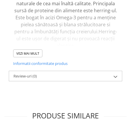
naturale de cea mai înaltă calitate. Principala
sursă de proteine din alimente este herring-ul.
Este bogat în acizi Omega-3 pentru a menține
pielea sănătoasă și blana strălucitoare si
pentru a îmbunătăți funcția creierului.Herring-
ul este ușor de digerat și nu provoacă reacții
alergice.
Bogata in vitamine
- Contine vitaminele A, D3,
VEZI MAI MULT
E, care intaresc sistemul imunitar si nervos al
Informatii conformitate produs
animalutului, ajuta blana si pielea oferindu-le o
stralucire sanatoasa si naturala.
Review-uri
(0)
Compozitie:
hering 47% (uscat si macinat fin), fulgi de
cartofi, proteine de mazare, grasime de pasare,
mazare, pulpa de sfecla de zahar, seminte de
PRODUSE SIMILARE
in, drojdie de bere, ulei de somon, celuloza,
oua uscate, extract de cicoare, manano-