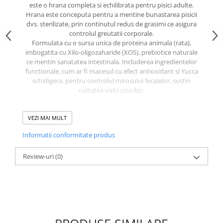
caprior
este o hrana completa si echilibrata pentru pisici adulte.
Hrana este conceputa pentru a mentine bunastarea pisicii
Lese, Zgarzi & Hamuri
dvs. sterilizate, prin continutul redus de grasimi ce asigura
Perii si Piepteni
controlul greutatii corporale.
Formulata cu o sursa unica de proteina animala (rata),
Produse Igiena si Ingrijire
imbogatita cu Xilo-oligozaharide (XOS), prebiotice naturale
ce mentin sanatatea intestinala. Includerea ingredientelor
Saltele cu efect de racire
functionale, cum ar fi macesul cu efect antioxidant si Yucca
Suplimente
schidigera, pentru controlul mirosului fecalelor, sustin
calitatea vietii pisicilor.
Compozitie
VEZI MAI MULT
Rata (carne proaspata 10% si deshidratata 26%), gluten
din porumb, grau, ovaz, proteine animale hidrolizate,
Informatii conformitate produs
grasimi animale (continut de grasime din uleiul de rata
99,6%, conservat cu antioxidanti naturali), fibre de
Review-uri
mazare, Xilo-oligozaharide (XOS 3 g /kg), manan-
(0)
oligozaharide, Yucca schidigera.
Constituenti analitici
Proteina Bruta: 35.00%, Uleiuri si Grasimi Brute: 12.00%,
Fibre Brute: 3.50%, Cenusa Bruta: 7.00%, Calciu: 1.70%,
Fosfor: 0.90%, Magneziu: 0.06%, Sodiu: 0.20%, Acizi Grasi
Esentiali Omega 6: 3.50%, Acizi Grasi Esentiali Omega 3: