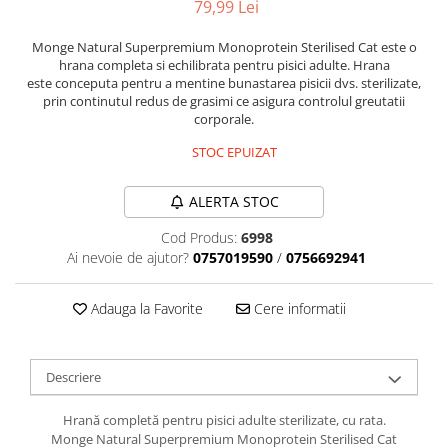
79,99 Lei
Orijen
Platinum
Monge Natural Superpremium Monoprotein Sterilised Cat este o
Prestige
hrana completa si echilibrata pentru pisici adulte. Hrana
este conceputa pentru a mentine bunastarea pisicii dvs. sterilizate,
Hrana umeda
prin continutul redus de grasimi ce asigura controlul greutatii
corporale.
Recompense caini
STOC EPUIZAT
Jucarii
Accesorii
ALERTA STOC
Batoane branza Yak
Cod Produs:
6998
Castroane si Dozatoare
Ai nevoie de ajutor?
0757019590
/
0756692941
Culcusuri
Custi si Genti de Transport
Adauga la Favorite
Cere informatii
Diete veterinare
Hainute
Descriere
Inghetata
Hrană completă pentru pisici adulte sterilizate, cu rata.
Lemne si coarne de cerb sau
Monge Natural Superpremium Monoprotein Sterilised Cat