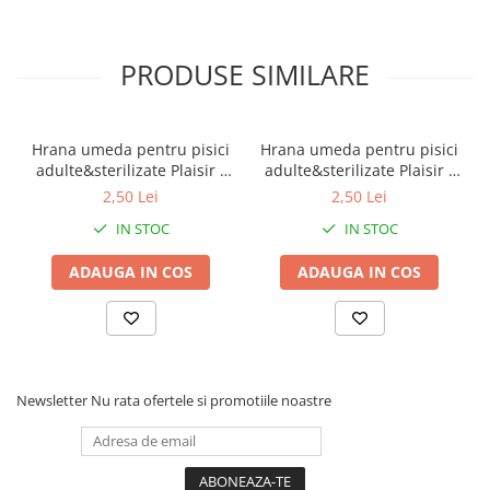
PRODUSE SIMILARE
Hrana umeda pentru pisici
Hrana umeda pentru pisici
adulte&sterilizate Plaisir -
adulte&sterilizate Plaisir -
vita&curcan 100g
pui&ficat 100g
2,50 Lei
2,50 Lei
IN STOC
IN STOC
ADAUGA IN COS
ADAUGA IN COS
Newsletter
Nu rata ofertele si promotiile noastre