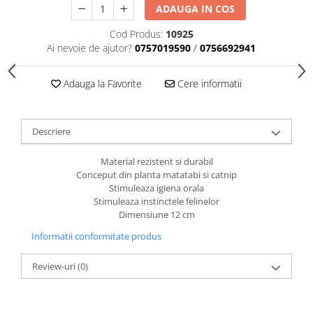
caprior
ADAUGA IN COS
Lese, Zgarzi & Hamuri
Cod Produs:
10925
Perii si Piepteni
Ai nevoie de ajutor?
0757019590
/
0756692941
Produse Igiena si Ingrijire
Adauga la Favorite
Cere informatii
Saltele cu efect de racire
Suplimente
Descriere
Material rezistent si durabil
Conceput din planta matatabi si catnip
Stimuleaza igiena orala
Stimuleaza instinctele felinelor
Dimensiune 12 cm
Informatii conformitate produs
Review-uri
(0)