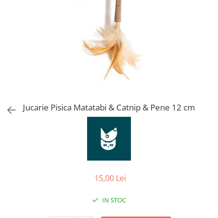
Orijen
Platinum
Prestige
Hrana umeda
Recompense caini
Jucarii
Accesorii
Batoane branza Yak
Jucarie Pisica Matatabi & Catnip & Pene 12 cm
Castroane si Dozatoare
Culcusuri
Custi si Genti de Transport
Diete veterinare
15,00 Lei
Hainute
Inghetata
IN STOC
Lemne si coarne de cerb sau