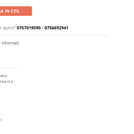
A IN COS
e ajutor?
0757019590
/
0756692941
informatii
nelor
eia si a
us