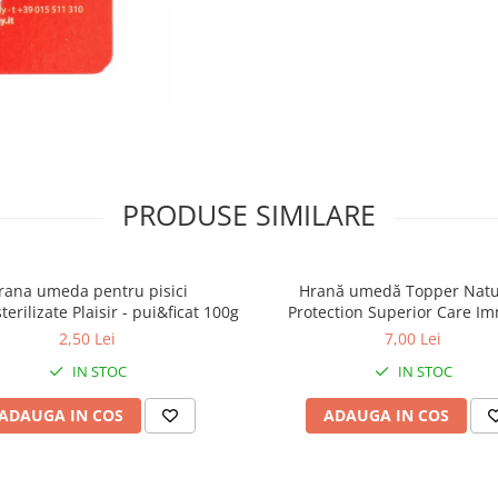
PRODUSE SIMILARE
rana umeda pentru pisici
Hrană umedă Topper Natu
erilizate Plaisir - pui&ficat 100g
Protection Superior Care I
System Support pentru pisoi,
2,50 Lei
7,00 Lei
Biban, 70g
IN STOC
IN STOC
ADAUGA IN COS
ADAUGA IN COS