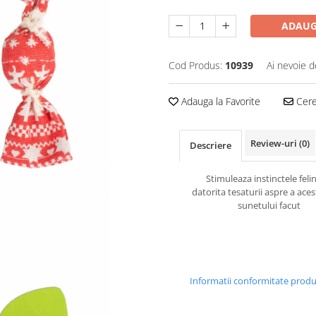
ADAUG
Cod Produs:
10939
Ai nevoie d
Adauga la Favorite
Cere 
Review-uri
(0)
Descriere
Stimuleaza instinctele feli
datorita tesaturii aspre a acest
sunetului facut
Informatii conformitate prod