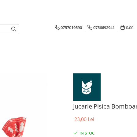
0757019590
0756692941
0,00
Jucarie Pisica Bomboa
23,00 Lei
IN STOC