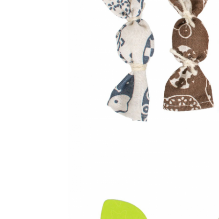
Orijen
Platinum
Prestige
Hrana umeda
Recompense caini
Jucarii
Accesorii
Batoane branza Yak
Castroane si Dozatoare
Culcusuri
Custi si Genti de Transport
Diete veterinare
Hainute
Inghetata
Lemne si coarne de cerb sau