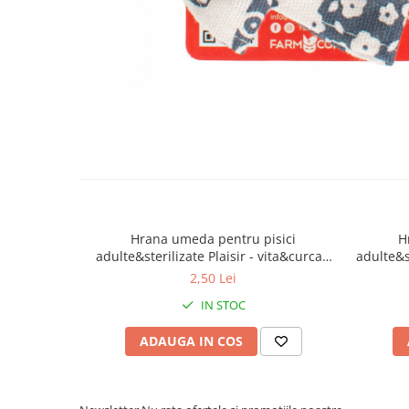
Hrana umeda pentru pisici
H
adulte&sterilizate Plaisir - vita&curcan
adulte&st
100g
2,50 Lei
IN STOC
ADAUGA IN COS