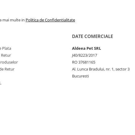
la mai multe in
Politica de Confidentialitate
DATE COMERCIALE
 Plata
Aldeea Pet SRL
e Retur
J40/8223/2017
Produselor
RO 37681165
de Retur
Al. Lunca Bradului, nr. 1, sector 3
Bucuresti
L