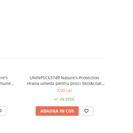
re's
UNINPSC63749 Nature's Protection
Hran
mmune
Hrana umeda pentru pisici Skin&coat
adult
 Ton și
adult cat Ton/Creveti - plic 70g
p
7,00 Lei
IN STOC
ADAUGA IN COS
AD