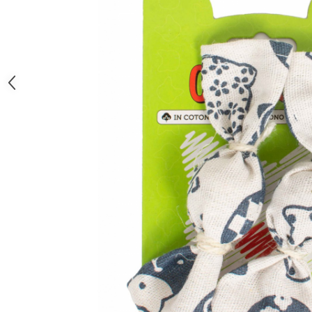
caprior
Lese, Zgarzi & Hamuri
Perii si Piepteni
Produse Igiena si Ingrijire
Saltele cu efect de racire
Suplimente