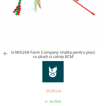
Orijen
Platinum
Prestige
Hrana umeda
Recompense caini
Jucarii
Accesorii
Batoane branza Yak
G-MIX268 Farm Company Undita pentru pisici
cu plush si catnip 8CM
Castroane si Dozatoare
Culcusuri
Custi si Genti de Transport
Diete veterinare
Hainute
20,00 Lei
Inghetata
IN STOC
Lemne si coarne de cerb sau