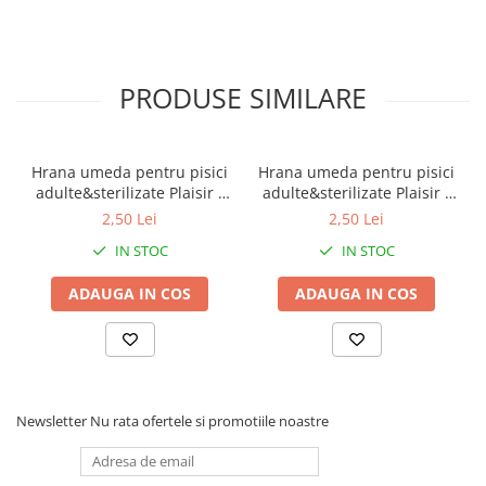
PRODUSE SIMILARE
Hrana umeda pentru pisici
Hrana umeda pentru pisici
adulte&sterilizate Plaisir -
adulte&sterilizate Plaisir -
vita&curcan 100g
pui&ficat 100g
2,50 Lei
2,50 Lei
IN STOC
IN STOC
ADAUGA IN COS
ADAUGA IN COS
Newsletter
Nu rata ofertele si promotiile noastre