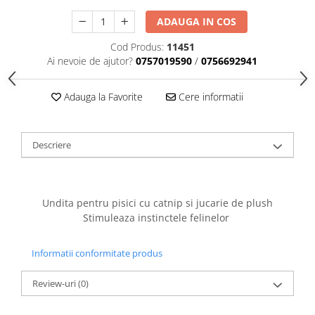
caprior
ADAUGA IN COS
Lese, Zgarzi & Hamuri
Perii si Piepteni
Cod Produs:
11451
Ai nevoie de ajutor?
0757019590
/
0756692941
Produse Igiena si Ingrijire
Saltele cu efect de racire
Adauga la Favorite
Cere informatii
Suplimente
Descriere
Undita pentru pisici cu catnip si jucarie de plush
Stimuleaza instinctele felinelor
Informatii conformitate produs
Review-uri
(0)