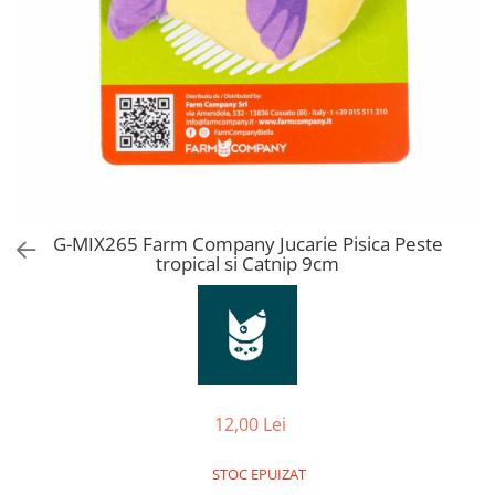
Orijen
Platinum
Prestige
Hrana umeda
Recompense caini
Jucarii
Accesorii
Batoane branza Yak
G-MIX265 Farm Company Jucarie Pisica Peste
tropical si Catnip 9cm
Castroane si Dozatoare
Culcusuri
Custi si Genti de Transport
Diete veterinare
Hainute
12,00 Lei
Inghetata
STOC EPUIZAT
Lemne si coarne de cerb sau