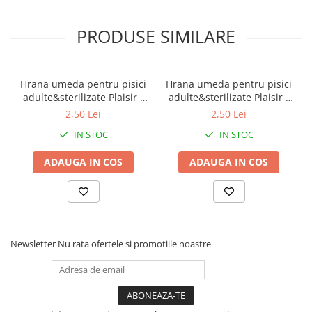
PRODUSE SIMILARE
Hrana umeda pentru pisici
Hrana umeda pentru pisici
adulte&sterilizate Plaisir -
adulte&sterilizate Plaisir -
vita&curcan 100g
pui&ficat 100g
2,50 Lei
2,50 Lei
IN STOC
IN STOC
ADAUGA IN COS
ADAUGA IN COS
Newsletter
Nu rata ofertele si promotiile noastre