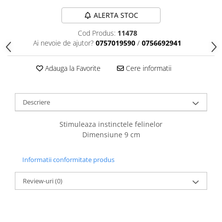
caprior
ALERTA STOC
Lese, Zgarzi & Hamuri
Perii si Piepteni
Cod Produs:
11478
Ai nevoie de ajutor?
0757019590
/
0756692941
Produse Igiena si Ingrijire
Saltele cu efect de racire
Adauga la Favorite
Cere informatii
Suplimente
Descriere
Stimuleaza instinctele felinelor
Dimensiune 9 cm
Informatii conformitate produs
Review-uri
(0)