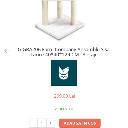
Orijen
Platinum
Prestige
Hrana umeda
Recompense caini
Jucarii
G-GRA206 Farm Company Ansamblu Sisal
Accesorii
Larice 40*40*129 CM - 3 etaje
Batoane branza Yak
Castroane si Dozatoare
Culcusuri
Custi si Genti de Transport
299,00 Lei
Diete veterinare
Hainute
IN STOC
Inghetata
ADAUGA IN COS
Lemne si coarne de cerb sau