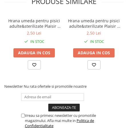
PRODUSE SIMILARE
Hrana umeda pentru pisici
Hrana umeda pentru pisici
adulte&sterilizate Plaisir -
adulte&sterilizate Plaisir -
vita&curcan 100g
pui&ficat 100g
2,50 Lei
2,50 Lei
IN STOC
IN STOC
ADAUGA IN COS
ADAUGA IN COS
Newsletter
Nu rata ofertele si promotiile noastre
Vreau sa primesc newsletter cu promotiile
magazinului. Afla mai multe in
Politica de
Confidentialitate