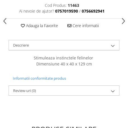
caprior
Cod Produs:
11463
Lese, Zgarzi & Hamuri
Ai nevoie de ajutor?
0757019590
/
0756692941
Perii si Piepteni
Adauga la Favorite
Cere informatii
Produse Igiena si Ingrijire
Saltele cu efect de racire
Suplimente
Descriere
Stimuleaza instinctele felinelor
Dimensiune 40 x 40 x 129 cm
Informatii conformitate produs
Review-uri
(0)