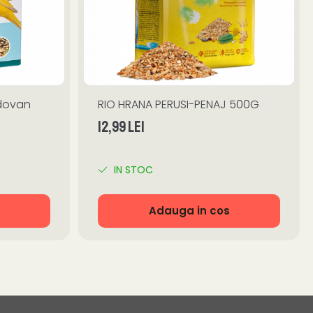
adovan
RIO HRANA PERUSI-PENAJ 500G
12,99 Lei
IN STOC
Adauga in cos