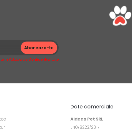
te in
Politica de Confidentialitate
Date comerciale
ata
Aldeea Pet SRL
tur
J40/8223/2017