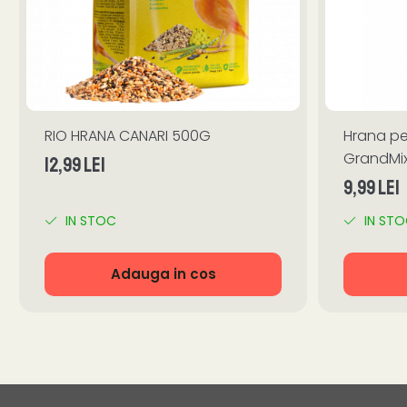
RIO HRANA CANARI 500G
Hrana pe
GrandMix
12,99 Lei
9,99 Lei
IN STOC
IN ST
Adauga in cos