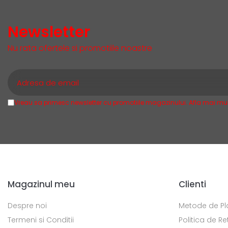
Newsletter
Nu rata ofertele si promotiile noastre
Vreau sa primesc newsletter cu promotiile magazinului. Afla mai mul
Magazinul meu
Clienti
Despre noi
Metode de Pl
Termeni si Conditii
Politica de Re