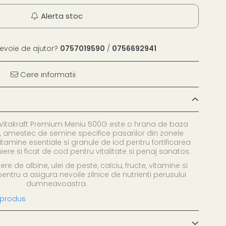
Alerta stoc
nevoie de ajutor?
0757019590
/
0756692941
Cere informatii
 Vitakraft Premium Meniu 500G este o hrana de baza
i, amestec de semine specifice pasarilor din zonele
itamine esentiale si granule de iod pentru fortificarea
iere si ficat de cod pentru vitalitate si penaj sanatos.
re de albine, ulei de peste, calciu, fructe, vitamine si
entru a asigura nevoile zilnice de nutrienti perusului
dumneavoastra.
 produs