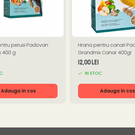
ntru perusi Padovan
Hrana pentru canari P
 400 g
Grandmix Canar 400gr
12,00 Lei
OC
IN STOC
Adauga in cos
Adauga in cos