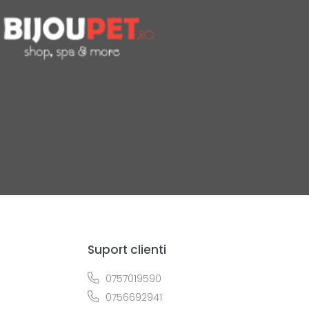
Suport clienti
0757019590
0756692941