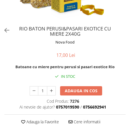
Orijen
Platinum
Prestige
Hrana umeda
RIO BATON PERUSI&PASARI EXOTICE CU
MIERE 2X40G
Recompense caini
Nova Food
Jucarii
Accesorii
17,00 Lei
Batoane branza Yak
Batoane cu miere pentru perusi si pasari exotice Rio
Castroane si Dozatoare
IN STOC
Culcusuri
Custi si Genti de Transport
ADAUGA IN COS
Diete veterinare
Cod Produs:
7276
Ai nevoie de ajutor?
0757019590
/
0756692941
Hainute
Inghetata
Adauga la Favorite
Cere informatii
Lemne si coarne de cerb sau