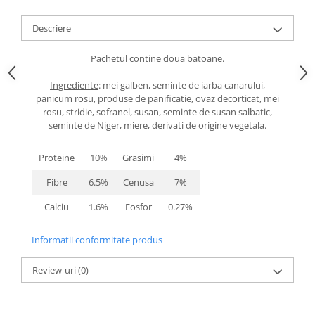
caprior
Lese, Zgarzi & Hamuri
Descriere
Perii si Piepteni
Pachetul contine doua batoane.
Produse Igiena si Ingrijire
Ingrediente
: mei galben, seminte de iarba canarului,
Saltele cu efect de racire
panicum rosu, produse de panificatie, ovaz decorticat, mei
Suplimente
rosu, stridie, sofranel, susan, seminte de susan salbatic,
seminte de Niger, miere, derivati de origine vegetala.
Proteine
10%
Grasimi
4%
Fibre
6.5%
Cenusa
7%
Calciu
1.6%
Fosfor
0.27%
Informatii conformitate produs
Review-uri
(0)