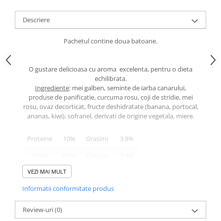
caprior
Lese, Zgarzi & Hamuri
Descriere
Perii si Piepteni
Pachetul contine doua batoane.
Produse Igiena si Ingrijire
Saltele cu efect de racire
O gustare delicioasa cu aroma excelenta, pentru o dieta
Suplimente
echilibrata.
Ingrediente
: mei galben, seminte de iarba canarului,
produse de panificatie, curcuma rosu, coji de stridie, mei
rosu, ovaz decorticat, fructe deshidratate (banana, portocal,
ananas, kiwi), sofranel, derivati de origine vegetala, miere.
Proteine
10%
Grasimi
3.8%
Fibre
6.5%
Cenusa
7.4%
VEZI MAI MULT
Calciu
1.8%
Fosfor
0.26%
Informatii conformitate produs
Review-uri
(0)