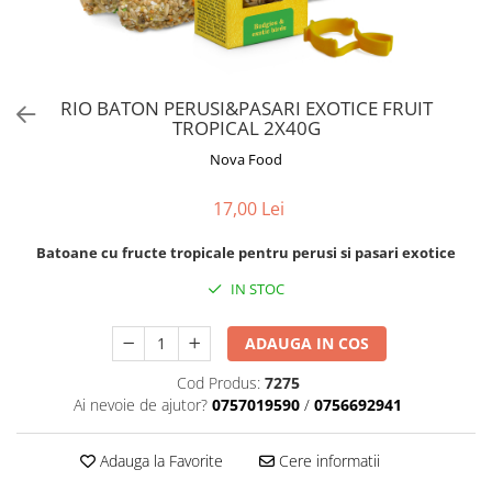
Orijen
Platinum
Prestige
Hrana umeda
RIO BATON PERUSI&PASARI EXOTICE FRUIT
TROPICAL 2X40G
Recompense caini
Nova Food
Jucarii
Accesorii
17,00 Lei
Batoane branza Yak
Batoane cu fructe tropicale pentru perusi si pasari exotice
Castroane si Dozatoare
IN STOC
Culcusuri
Custi si Genti de Transport
ADAUGA IN COS
Diete veterinare
Cod Produs:
7275
Ai nevoie de ajutor?
0757019590
/
0756692941
Hainute
Inghetata
Adauga la Favorite
Cere informatii
Lemne si coarne de cerb sau