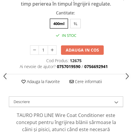
caprior
timp perierea în timpul îngrijirii regulate.
Lese, Zgarzi & Hamuri
Cantitate
:
Perii si Piepteni
400ml
1L
Produse Igiena si Ingrijire
IN STOC
Saltele cu efect de racire
Suplimente
ADAUGA IN COS
Cod Produs:
12675
Ai nevoie de ajutor?
0757019590
/
0756692941
Adauga la Favorite
Cere informatii
Descriere
TAURO PRO LINE Wire Coat Conditioner este
conceput pentru îngrijirea blănii sârmoase la
câini și pisici, atunci când este necesară