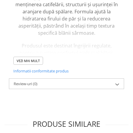
menținerea catifelării, structurii și ușurinței în
aranjare după spălare. Formula ajută la
hidratarea firului de păr și la reducerea
asperității, păstrând în același timp textura
specifică blănii sârmoase.
Produsul este destinat îngrijirii regulate,
pentru a susține confortul pielii și al blănii.
Componentele de condiționare ajută la
VEZI MAI MULT
distribuirea uniformă a produsului pe blană și
Informatii conformitate produs
la menținerea stării acesteia după spălare.
Glicerina contribuie la menținerea hidratării,
Review-uri
(0)
iar unturile și uleiurile vegetale oferă catifelare
și netezime fără a îngreuna firul de păr.
Această compoziție susține un aspect îngrijit al
blănii și o periere mai ușoară în utilizarea
PRODUSE SIMILARE
zilnică, în special în cazul texturilor mai aspre.
Balsamul se aplică ușor și se clătește eficient,