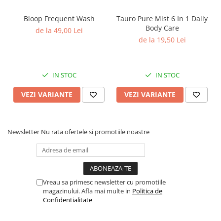
asigurând o rutină de îngrijire constantă și
confortabilă.
Bloop Frequent Wash
Tauro Pure Mist 6 In 1 Daily
Body Care
de la 49,00 Lei
Este potrivit atât pentru utilizare acasă, cât și în
de la 19,50 Lei
medii profesionale, ca parte a îngrijirii regulate
a blănii. Ajută la menținerea stării optime a
blănii sârmoase, a confortului și a unui aspect
IN STOC
IN STOC
îngrijit, pregătind blana pentru stilizare sau
VEZI VARIANTE
VEZI VARIANTE
îngrijire ulterioară.
Ingrediente:
Newsletter
Nu rata ofertele si promotiile noastre
Aqua (apă), Cetearyl Alcohol, Glicerină,
Behentrimonium Chloride, Theobroma Cacao
(Unt de cacao), Prunus Amygdalus Dulcis Oil
(ulei de migdale dulci), Glyceryl Stearate, Cocos
Vreau sa primesc newsletter cu promotiile
Nucifera Oil (ulei de cocos), Butyrospermum
magazinului. Afla mai multe in
Politica de
Parkii Butter (unt de shea), Phenoxyethanol,
Confidentialitate
Ceteareth-20, Alcool izopropilic,