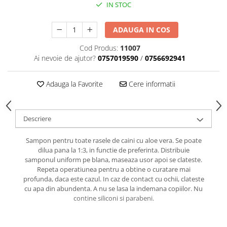
caprior
IN STOC
Lese, Zgarzi & Hamuri
ADAUGA IN COS
Perii si Piepteni
Cod Produs:
11007
Produse Igiena si Ingrijire
Ai nevoie de ajutor?
0757019590
/
0756692941
Saltele cu efect de racire
Suplimente
Adauga la Favorite
Cere informatii
Descriere
Sampon pentru toate rasele de caini cu aloe vera. Se poate
dilua pana la 1:3, in functie de preferinta. Distribuie
samponul uniform pe blana, maseaza usor apoi se clateste.
Repeta operatiunea pentru a obtine o curatare mai
profunda, daca este cazul. In caz de contact cu ochii, clateste
cu apa din abundenta. A nu se lasa la indemana copiilor. Nu
contine siliconi si parabeni.