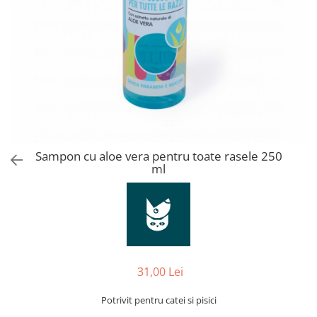
Orijen
Platinum
Prestige
Hrana umeda
Recompense caini
Jucarii
Accesorii
Batoane branza Yak
Sampon cu aloe vera pentru toate rasele 250
ml
Castroane si Dozatoare
Culcusuri
Custi si Genti de Transport
Diete veterinare
Hainute
31,00 Lei
Inghetata
Potrivit pentru catei si pisici
Lemne si coarne de cerb sau